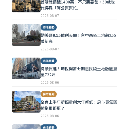
首購總價破1400萬！不只要靠爸，30歲世
代得靠「阿公幫幫忙」
2026-08-07
市場趨勢
勤美砸9.55億創天價！台中西區土地飆255
萬新高
2026-08-07
市場趨勢
持續買進！坤悅開發七期惠民段土地版圖擴
至722坪
2026-08-06
房市焦點
全台上半年拆照量創六年新低！房市買氣弱
縮拖累都更？
2026-08-06
市場趨勢