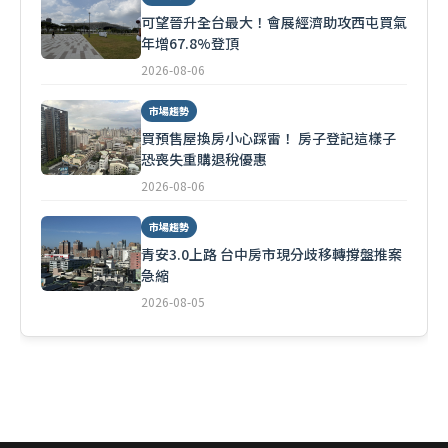
可望晉升全台最大！會展經濟助攻西屯買氣
年增67.8%登頂
2026-08-06
市場趨勢
買預售屋換房小心踩雷！ 房子登記這樣子
恐喪失重購退稅優惠
2026-08-06
市場趨勢
青安3.0上路 台中房市現分歧移轉撐盤推案
急縮
2026-08-05