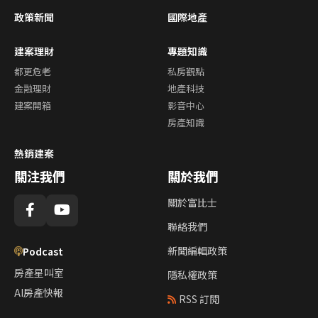
政策新聞
國際地產
建案理財
專題知識
都更危老
私房觀點
金融理財
地產科技
建案開箱
影音中心
房產知識
熱銷建案
關注我們
關於我們
關於富比士
聯絡我們
新聞編輯政策
Podcast
房產星叫室
隱私權政策
AI房產快報
RSS 訂閱