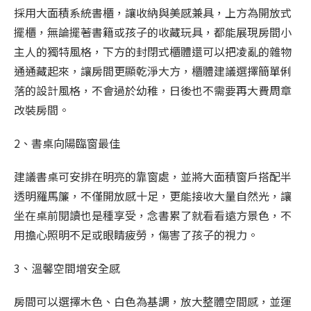
採用大面積系統書櫃，讓收納與美感兼具，上方為開放式
擺櫃，無論擺著書籍或孩子的收藏玩具，都能展現房間小
主人的獨特風格，下方的封閉式櫃體還可以把凌亂的雜物
通通藏起來，讓房間更顯乾淨大方，櫃體建議選擇簡單俐
落的設計風格，不會過於幼稚，日後也不需要再大費周章
改裝房間。
2、書桌向陽臨窗最佳
建議書桌可安排在明亮的靠窗處，並將大面積窗戶搭配半
透明羅馬簾，不僅開放感十足，更能接收大量自然光，讓
坐在桌前閱讀也是種享受，念書累了就看看遠方景色，不
用擔心照明不足或眼睛疲勞，傷害了孩子的視力。
3、溫馨空間增安全感
房間可以選擇木色、白色為基調，放大整體空間感，並運