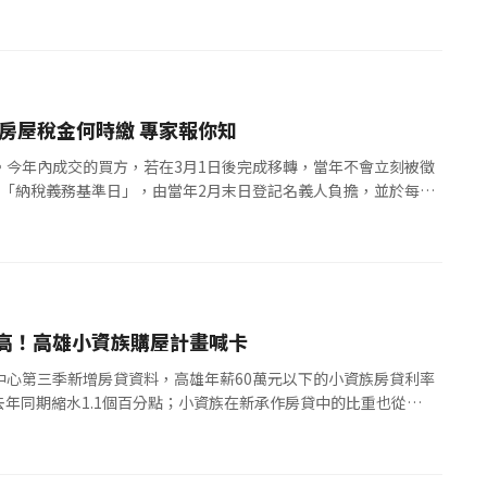
以期待，同時也期待明年有...
終荷包總體檢 買賣房屋稅金何時繳 專家報你知
。今年內成交的買方，若在3月1日後完成移轉，當年不會立刻被徵
為「納稅義務基準日」，由當年2月末日登記名義人負擔，並於每年
前年7/1至當年6/30...
高！高雄小資族購屋計畫喊卡
中心第三季新增房貸資料，高雄年薪60萬元以下的小資族房貸利率
較去年同期縮水1.1個百分點；小資族在新承作房貸中的比重也從
買盤正浮現退場趨勢，這是否...