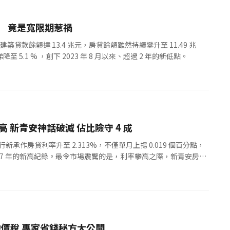
新高 竟是寬限期惹禍
築貸款餘額達 13.4 兆元，房貸餘額雖然持續攀升至 11.49 兆
5.1 % ，創下 2023 年 8 月以來、超過 2 年的新低點。
房貸利率飆 2.313% 創新高 新青安神話破滅 佔比險守 4 成
新承作房貸利率升至 2.313%，不僅單月上揚 0.019 個百分點，
、近 17 年的新高紀錄。最令市場震驚的是，利率攀高之際，新青安房貸
地價稅 專家省錢秘方大公開