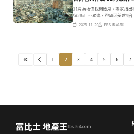
11月為地價稅開徵月。專家指出
律2‰且不累進，稅額可差逾4
土地為本人或配偶直系親屬所有，且
2025-11-20
FBS 編輯部
1
2
3
4
5
6
7
富比士 地產王
fbs168.com