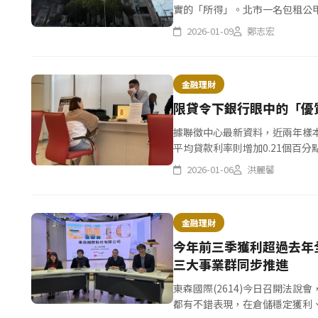
實的「所得」。北市一名包租公甲
沒想到房客半年後因外派國外必須提
2026-01-09
鄭志宏
金融理財
限貸令下銀行眼中的「優
據聯徵中心最新資料，近兩年樣本數
平均貸款利率則增加0.21個百分點
71.8%，等於同樣買總價1000萬元
2026-01-06
洪麗馨
金融理財
今年前三季獲利超過去年
三大事業群同步推進
東森國際(2614)今日召開法
都有不錯表現，在倉儲穩定獲利、