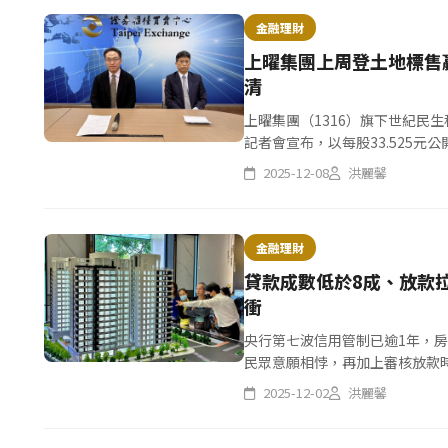
金融理財
上曜集團上周登土地標售
清
上曜集團（1316）旗下世紀民生
記者會宣布，以每股33.525元
份。董事長張祐銘表示，看準人工智
2025-12-08
洪麗馨
金融理財
貸款成數低於8成、放款拉
衝
央行第七波信用管制已逾1年，
民眾意願相悖，再加上審核放款
2025-12-02
洪麗馨