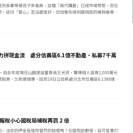
見到長輩帶著孩子來看房，這種「兩代購屋」已成市場常態，但在
把，這份「愛心」若沒處理好，恐怕會先接到國稅局的補稅帳單。
AI理家賞屋抽獎
家長既想付出又怕受傷害，尤其是「首付款...
力拼現金流 處分信義區6.1億不動產、私募7千萬
佳，自去年底現任山圓建設董事長王光祥，驚傳個人退票2,000萬元
跳票、欠款連環爆，因而19日公告將處分北市信義區6.1388億元
，近期將積極處分多筆不...
報稅小心國稅局補稅再罰 2 倍
約，沒收的押金是理所當然的賠償嗎？在國稅局眼裡，這可是實打