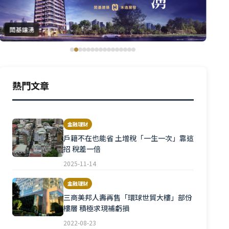
閎基鑲湧
幸福
熱門文章
金融理財
戶籍不在也能省 土增稅「一生一次」靠這
招 稅差一倍
2025-11-14
金融理財
三商美邦人壽再售「環球世貿大樓」部份
樓層 積極求現補虧損
2022-08-23