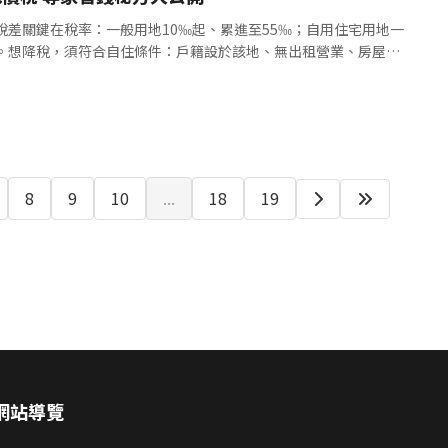
稅差關鍵在稅率：一般用地10‰起、累進至55‰；自用住宅用地一
倍。想降稅，須符合自住條件：戶籍設於該地、無出租營業、房屋與
都市≤300㎡、非都市≤70...
8
9
10
...
18
19
網站導覽