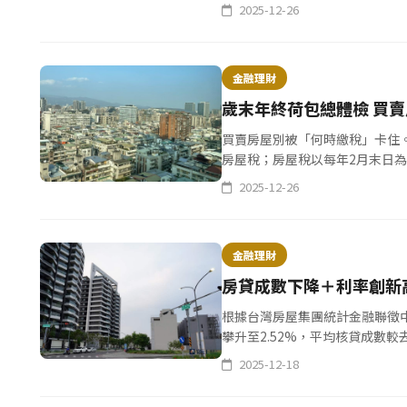
已超越去年全年，今年獲利表現可
2025-12-26
金融理財
歲末年
買賣房屋別被「何時繳稅」卡住
房屋稅；房屋稅以每年2月末日
5/1–5/31一次徵收，課稅所屬期間為
2025-12-26
金融理財
房貸成數下降＋利率創新
根據台灣房屋集團統計金融聯徵
攀升至2.52%，平均核貸成數
29.9%下降至27.8%，顯示小資
2025-12-18