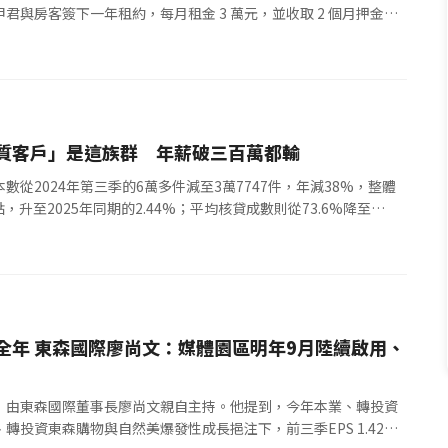
君與房客簽下一年租約，每月租金 3 萬元，並收取 2 個月押金，
早解約，甲君依約沒收這 6 ...
質客戶」是這族群 年薪破三百萬都輸
從2024年第三季的6萬多件減至3萬7747件，年減38%，整體
，升至2025年同期的2.44%；平均核貸成數則從73.6%降至
的房子，...
全年 東森國際廖尚文：媒體園區明年9月陸續啟用、
說會，由東森國際董事長廖尚文親自主持。他提到，今年本業、轉投資
轉投資東森購物與自然美爆發性成長挹注下，前三季EPS 1.42元