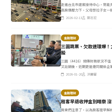
走進台北市建案接待中心，常能
高房價壓力下，父母想拉子女一
這就像是與初戀分手後的觀望期，
2026-02-13
鄭志宏
金融理財
三圓跳票、欠款連環爆！
股
三圓（4416）頻傳財務狀況不
又註銷後，近期更是連同關係企業
不動產求變現，董事長王雅麟表示
2026-01-20
洪麗馨
金融理財
租客早退收押金別瞎樂 沒
房東們注意了，以為房客提早解