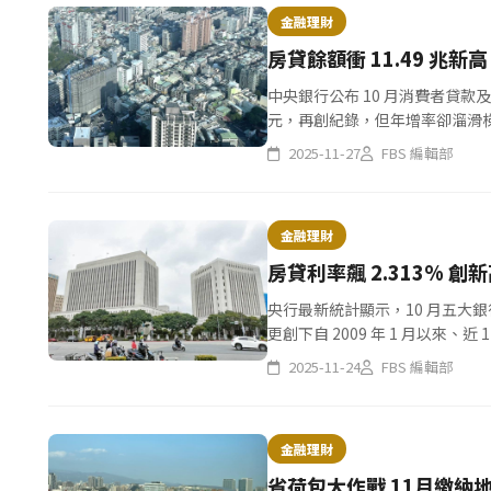
金融理財
房貸餘額衝 11.49 兆
中央銀行公布 10 月消費者貸款及建
元，再創紀錄，但年增率卻溜滑梯降至 
2025-11-27
FBS 編輯部
金融理財
央行最新統計顯示，10 月五大銀行
更創下自 2009 年 1 月以來
占比同步下滑至 40.01%，反映...
2025-11-24
FBS 編輯部
金融理財
省荷包大作戰 11月繳納