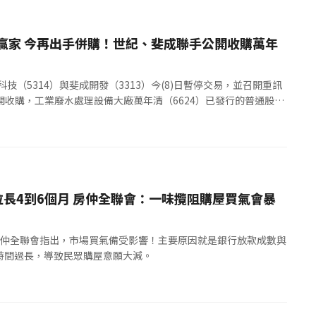
贏家 今再出手併購！世紀、斐成聯手公開收購萬年
科技（5314）與斐成開發（3313）今(8)日暫停交易，並召開重訊
公開收購，工業廢水處理設備大廠萬年清（6624）已發行的普通股股
慧和資料中心...
長4到6個月 房仲全聯會：一味攬阻購屋買氣會暴
房仲全聯會指出，市場買氣備受影響！主要原因就是銀行放款成數與
時間過長，導致民眾購屋意願大減。