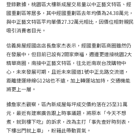
登錄數據，桃園區大樓新成屋交易量以中正藝文特區、經
國重劃區等居多，其中經國重劃區去年均價為24.38萬元，
與中正藝文特區平均單價27.32萬元相比，因價位相對親民
吸引消費者目光。
信義房屋經國店店長詹家杰表示，經國重劃區商圈雖然仍
在發展中，但目前已設有2間家樂福，週邊更連接桃園2大
精華商圈，南接中正藝文特區，往北近南崁台茂購物中
心，未來發展可期，且近未來國道1號中正北路交流道，
距離捷運綠線G12站也不遠，加上轉運站加持，交通機能
將更上一層。
據詹家杰觀察，區內新成屋每坪成交價約落在25至31萬
元，最近有建案廣告跟上時事議題，將原本「今天不想
煮，就到樓下吃」的訴求，改為主打「事先查好時刻表，
下樓出門就上車」，盼藉此帶動買氣。