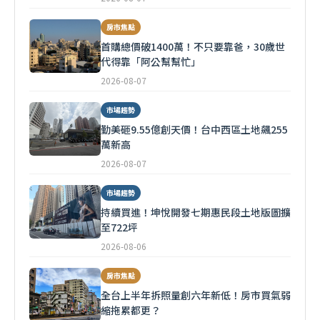
房市焦點
首購總價破1400萬！不只要靠爸，30歲世
代得靠「阿公幫幫忙」
2026-08-07
市場趨勢
勤美砸9.55億創天價！台中西區土地飆255
萬新高
2026-08-07
市場趨勢
持續買進！坤悅開發七期惠民段土地版圖擴
至722坪
2026-08-06
房市焦點
全台上半年拆照量創六年新低！房市買氣弱
縮拖累都更？