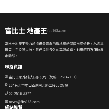
富比士 地產王
fbs168.com
富比士地產王致力於提供最專業的房地產新聞與市場分析，為您掌
握第一手投資先機。我們提供深入的專題報導、影音節目及即時房
市動態。
聯絡資訊
富比士網路科技有限公司（統編：25147157）
104台北市中山區建國北路二段65號7樓
02-2516-5377
news@fbs168.com
網站導覽