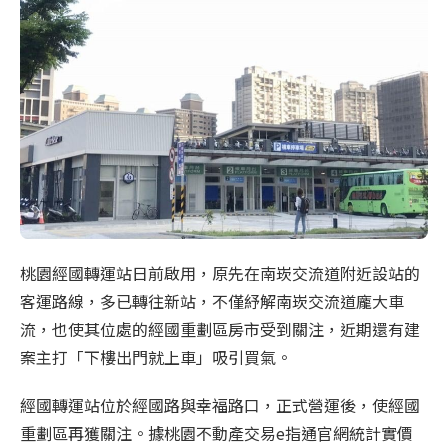
桃園經國轉運站日前啟用，原先在南崁交流道附近設站的
客運路線，多已轉往新站，不僅紓解南崁交流道龐大車
流，也使其位處的經國重劃區房市受到關注，近期還有建
案主打「下樓出門就上車」吸引買氣。
經國轉運站位於經國路與幸福路口，正式營運後，使經國
重劃區再獲關注。據桃園不動產交易e指通官網統計實價