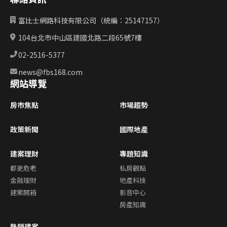
富比士網路科技有限公司（統編：25147157）
104台北市中山區建國北路二段65號7樓
02-2516-5377
news@fbs168.com
網站導覽
房市焦點
市場趨勢
政策新聞
國際地產
建案理財
專題知識
都更危老
私房觀點
金融理財
地產科技
建案開箱
影音中心
房產知識
熱銷建案