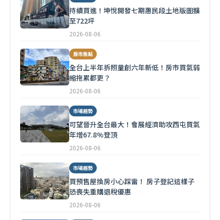
持續買進！坤悅開發七期惠民段土地版圖擴
至722坪
2026-08-06
房市焦點
全台上半年拆照量創六年新低！房市買氣弱
縮拖累都更？
2026-08-06
市場趨勢
可望晉升全台最大！會展經濟助攻西屯買氣
年增67.8%登頂
2026-08-06
市場趨勢
買預售屋換房小心踩雷！ 房子登記這樣子
恐喪失重購退稅優惠
2026-08-06