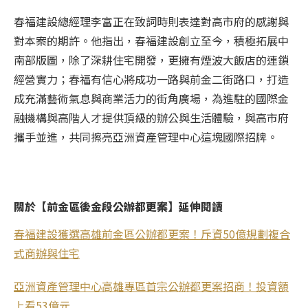
春福建設總經理李富正
在致詞時則表達對高市府的感謝與
對本案的期許。他指出，春福建設創立至今，積極拓展中
南部版圖，除了深耕住宅開發，更擁有煙波大飯店的連鎖
經營實力；春福有信心將成功一路與前金二街路口，打造
成充滿藝術氣息與商業活力的街角廣場，為進駐的國際金
融機構與高階人才提供頂級的辦公與生活體驗，與高市府
攜手並進，共同擦亮亞洲資產管理中心這塊國際招牌。
關於【前金區後金段公辦都更案】延伸閱讀
春福建設獲選高雄前金區公辦都更案！斥資50億規劃複合
式商辦與住宅
亞洲資產管理中心高雄專區首宗公辦都更案招商！投資額
上看53億元