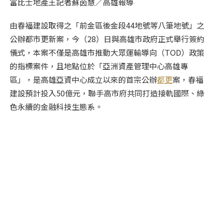
富比士地產王記者蘇茵慧／高雄報導
由春福建設取得之「前金區後金段
44
地號等八筆地號」之
公辦都市更新案，今（
28
）日與高雄市政府正式舉行簽約
儀式，本案不僅是高雄市推動大眾運輸導向（
TOD
）政策
的指標案件，且地點位於「亞洲資產管理中心高雄專
區」，是高雄亞資中心成立以來的首宗公辦
都更
案，春福
建設預計投入
50
億元，聯手高市府共同打造接軌國際、綠
色永續的金融科技生態系。