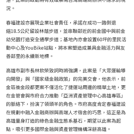
況。
春福建設亦展現企業社會責任，承諾在成功一路側退
縮
18.5
公尺留設林蔭步道，並串聯鄰近的前金國中與前金
幼兒園打造安全通學步道；基地內亦會設置
60
坪的里民活
動中心及
YouBike
站點，將本案塑造成兼具金融活力與友
善鄰里的永續新地標。
高雄市副市長林欽榮致詞時將強調，此案是「大眾運輸導
向開發」與「國家級金融政策」的完美交會，他表示，前
金區後金段
都更
案不僅活化了捷運站周邊的精華土地，更
在金管會與市府合力推動「亞洲資產管理中心高雄專區」
的脈絡下，扮演了領頭羊的角色。市府高度肯定春福建設
在規劃中融入金融商辦與高端人才宿舍的巧思，這正是為
高雄量身打造的綠色金融生態系基石，期望以此案為起
點，吸引更多國際金融與資產管理機構深耕高雄。