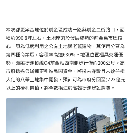
本次
都更
案基地位於前金區成功一路與前金二街路口，面
積約
990.8
坪左右，土地座落於發展成熟的前金舊市區核
心，原為低度利用之公有土地與老舊建物，其使用分區為
第四種商業區，容積率高達
630%
。地理位置極具交通優
勢，距離捷運橘線
O4
前金站西南側步行僅約
200
公尺。高
市府透過公辦
都更
引進民間資金，將過去零散且未效益極
大化的八筆土地集中開發，預計可為市府分回至少
23
億元
以上的權利價值，將全數挹注於高雄捷運建設經費。