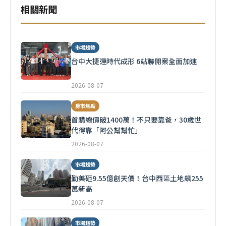
相關新聞
市場趨勢
台中大捷運時代成形 6站聯開案全面加速
2026-08-07
房市焦點
首購總價破1400萬！不只要靠爸，30歲世
代得靠「阿公幫幫忙」
2026-08-07
市場趨勢
勤美砸9.55億創天價！台中西區土地飆255
萬新高
2026-08-07
市場趨勢