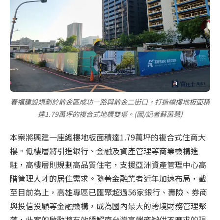
春福建設規劃於前金區成功一路與前金二街口，打造總樓地板面積
達1.79萬坪的複合式地標雙塔。(圖/記者蘇茵慧)
本案將興建一座總樓地板面積達
1.79
萬坪的複合式住商大
樓。低樓層將引進銀行、金融及資產管理等商業機構進
駐，高樓層則規劃高品質住宅，支援亞洲資產管理中心高
階管理人才的居住需求。隨著金融業者近年加速布局，截
至目前為止，高雄專區已匯聚超過
56
家銀行、壽險、券商
與投信投顧等金融機構，成為國內最大的跨境財務管理聚
落，此案的啟動將有效緩解南台灣高端商辦供不應求的現