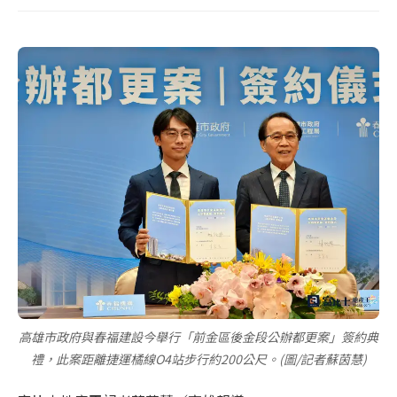
高雄市政府與春福建設今舉行「前金區後金段公辦都更案」簽約典
禮，此案距離捷運橘線O4站步行約200公尺。(圖/記者蘇茵慧)