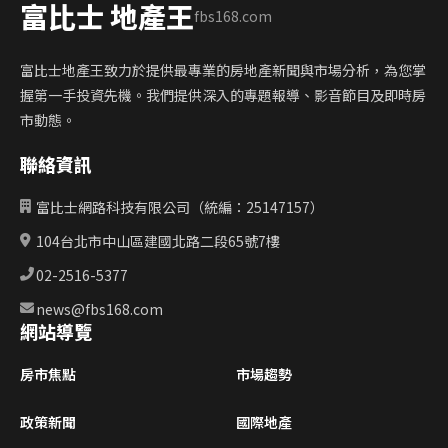
富比士 地產王
fbs168.com
富比士地產王致力於提供最專業的房地產新聞與市場分析，為您掌
握第一手投資先機。我們提供深入的專題報導、影音節目及即時房
市動態。
聯絡資訊
富比士網路科技有限公司（統編：25147157）
104台北市中山區建國北路二段65號7樓
02-2516-5377
news@fbs168.com
網站導覽
房市焦點
市場趨勢
政策新聞
國際地產