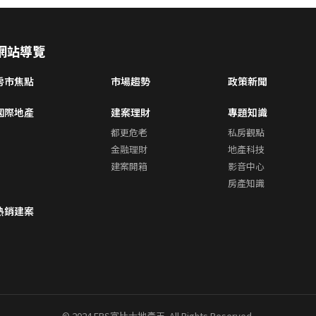
網站導覽
房市焦點
市場趨勢
政策新聞
國際地產
建案理財
專題知識
都更危老
私房觀點
金融理財
地產科技
建案開箱
影音中心
房產知識
熱銷建案
© 2024 FBS富比士地產王. All Rights Reserved.