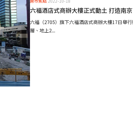
房市焦點
2022-10-18
六福酒店式商辦大樓正式動土 打造南
六福（2705）旗下六福酒店式商辦大樓17日舉
層、地上2...