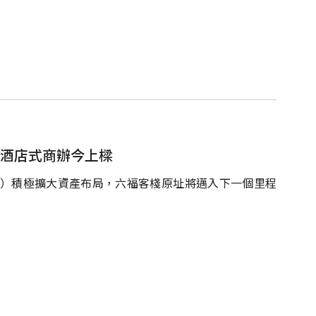
層酒店式商辦今上樑
5）積極擴大資產布局，六福客棧原址將邁入下一個里程