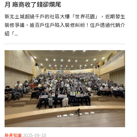
月 廠商收了錢卻爛尾
新北土城超過千戶的社區大樓「世界花園」，近期發生
裝修爭議，逾百戶住戶陷入裝修糾紛！住戶透過代銷介
紹「...
房產知識
2025-09-10