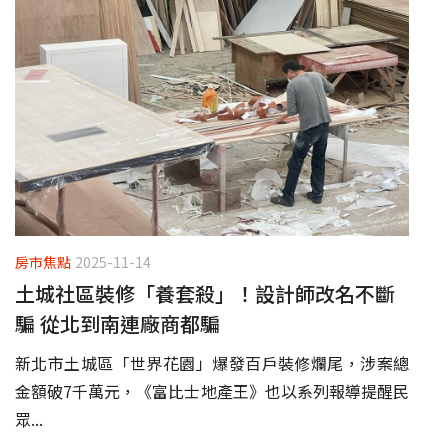
房市焦點
2025-11-14
土城社區裝修「養套殺」！設計師改名不斷
騙 從北到南連廠商都騙
新北市土城區「世界花園」爆發百戶裝修爛尾，涉案總
金額破7千萬元，《富比士地產王》也以系列報導提醒民
眾...