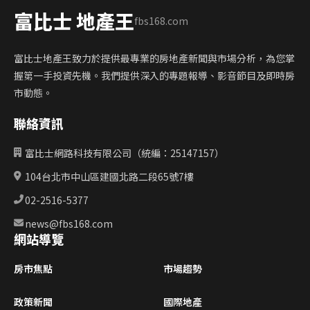
富比士 地產王
fbs168.com
富比士地產王致力於提供最專業的房地產新聞與市場分析，為您掌
握第一手投資先機。我們提供深入的專題報導、影音節目及即時房
市動態。
聯絡資訊
富比士網路科技有限公司（統編：25147157）
104台北市中山區建國北路二段65號7樓
02-2516-5377
news@fbs168.com
網站導覽
房市焦點
市場趨勢
政策新聞
國際地產