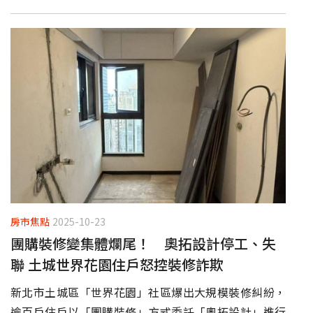
房市焦點
2025-10-23
團購裝修變集體爛尾！ 奧拓設計停工、失
聯 土城世界花園住戶怒控裝修詐欺
新北市土城區「世界花園」社區爆出大規模裝修糾紛，
逾百戶住戶以「團購裝修」方式委託「奧拓設計」進行