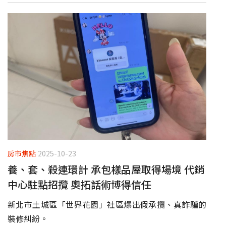
房市焦點
2025-10-23
養、套、殺連環計 承包樣品屋取得場境 代銷
中心駐點招攬 奧拓話術博得信任
新北市土城區「世界花園」社區爆出假承攬、真詐騙的
裝修糾紛。