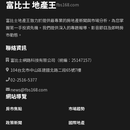
富比士 地產王
fbs168.com
富比士地產王致力於提供最專業的房地產新聞與市場分析，為您掌
握第一手投資先機。我們提供深入的專題報導、影音節目及即時房
市動態。
聯絡資訊
富比士網路科技有限公司（統編：25147157）
104台北市中山區建國北路二段65號7樓
02-2516-5377
news@fbs168.com
網站導覽
房市焦點
市場趨勢
政策新聞
國際地產