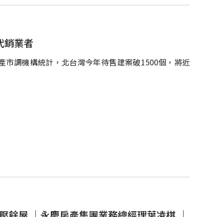
代銷業者
市調機構統計，北台灣今年待售建案破1500個，將近
壓餘屋 ｜永慶房產集團業務總經理葉凌棋 ｜