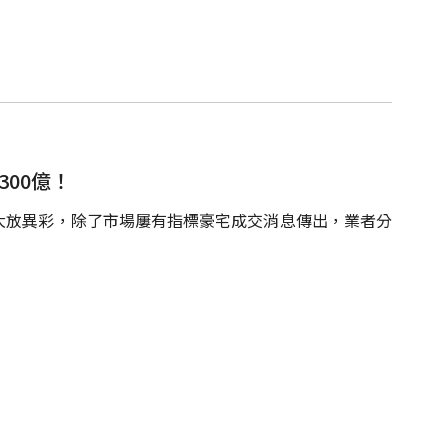
00億！
大放異彩，除了市場屢有指標豪宅成交消息傳出，業者分