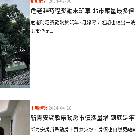
都更危老
2024-07-30
危老趕時程獎勵末班車 北市案量最多但
危老時程獎勵將於明年5月歸零，近期也催出一波
北市仍是...
市場趨勢
2024-04-18
新青安貸款帶動房市價漲量增 到底是
新青安房貸帶動房市買氣火熱，房價也自然更難