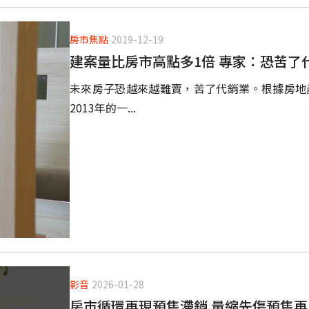
房市焦點
2019-12-19
建案量比房市高點多1倍 專家：恐苦了
未來房子恐越來越難賣，苦了代銷業。根據房地產
2013年的一...
影音
2026-01-28
房市循環再現預售滯銷 量縮先傷預售再