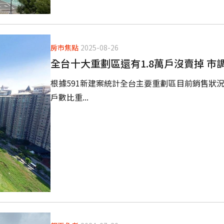
房市焦點
2025-08-26
全台十大重劃區還有1.8萬戶沒賣掉 市
根據591新建案統計全台主要重劃區目前銷售狀況
戶數比重...