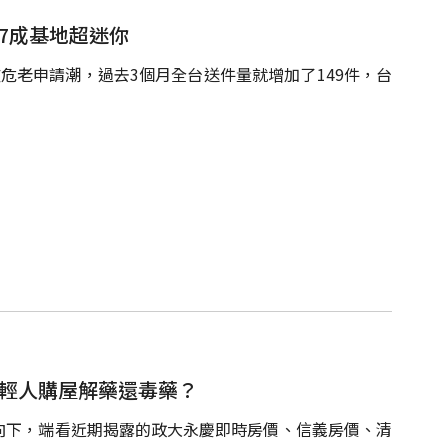
7成基地超迷你
危老申請潮，過去3個月全台送件量就增加了149件，台
年輕人購屋解藥還毒藥？
向下，端看近期揭露的政大永慶即時房價、信義房價、清