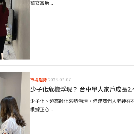
華安富房...
市場趨勢
2023-07-07
少子化危機浮現？ 台中單人家戶成長2.
少子化、超高齡化來勢洶洶，但建商們人老神在
根據正心...