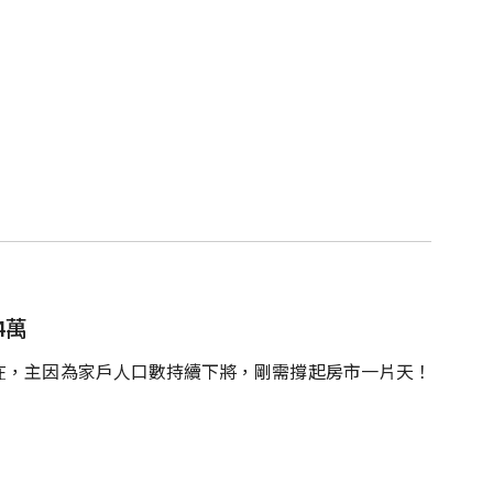
4萬
在，主因為家戶人口數持續下將，剛需撐起房市一片天！