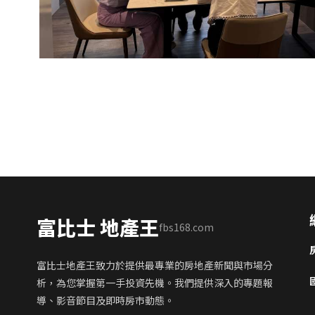
富比士 地產王
fbs168.com
富比士地產王致力於提供最專業的房地產新聞與市場分
析，為您掌握第一手投資先機。我們提供深入的專題報
導、影音節目及即時房市動態。