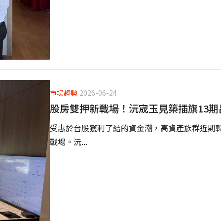
市場趨勢
2026-06-24
股房雙押新戰場！沅宬玉見築插旗13期
受惠於台股獲利了結的資金潮，高資產族群近期轉
戰場。沅...