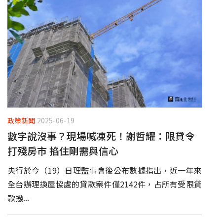
政策新聞
2025-06-19
數字說沒事？現場喊凍死！謝哲耀：限貸令
打殘房市 掐住剛需與信心
央行於今（19）日理監事會後公布數據指出，近一年來
全台辦理換屋協處的貸款案件僅2142件，占所有受限貸
款撥...