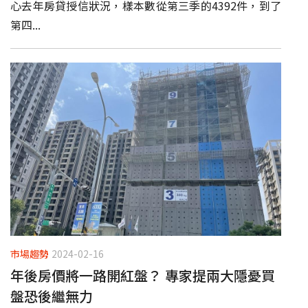
心去年房貸授信狀況，樣本數從第三季的4392件，到了
第四...
市場趨勢
2024-02-16
年後房價將一路開紅盤？ 專家提兩大隱憂買
盤恐後繼無力