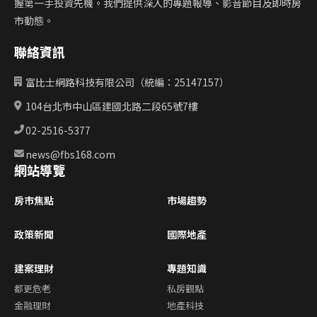
握第一手投資先機。我們提供深入的專題報導、影音節目及即時房
市動態。
聯絡資訊
富比士網路科技有限公司（統編：25147157）
104台北市中山區建國北路二段65號7樓
02-2516-5377
news@fbs168.com
網站導覽
房市焦點
市場趨勢
政策新聞
國際地產
建案理財
專題知識
都更危老
私房觀點
金融理財
地產科技