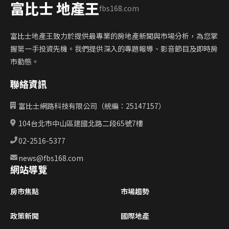
富比士 地產王
fbs168.com
富比士地產王致力於提供最專業的房地產新聞與市場分析，為您掌
握第一手投資先機。我們提供深入的專題報導、影音節目及即時房
市動態。
聯絡資訊
富比士網路科技有限公司（統編：25147157）
104台北市中山區建國北路二段65號7樓
02-2516-5377
news@fbs168.com
網站導覽
房市焦點
市場趨勢
政策新聞
國際地產