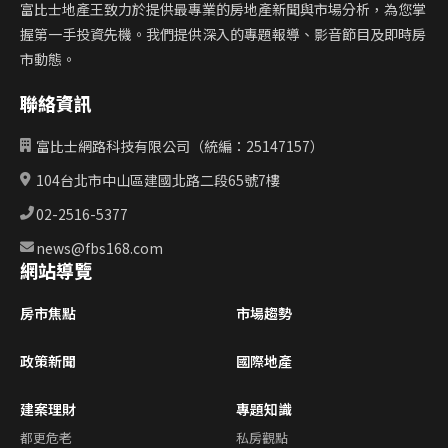
富比士地產王致力於提供最專業的房地產新聞與市場分析，為您掌
握第一手投資先機。我們提供深入的專題報導、影音節目及即時房
市動態。
聯絡資訊
富比士網路科技有限公司（統編：25147157）
104台北市中山區建國北路二段65號7樓
02-2516-5377
news@fbs168.com
網站導覽
房市焦點
市場趨勢
政策新聞
國際地產
建案理財
專題知識
都更危老
私房觀點