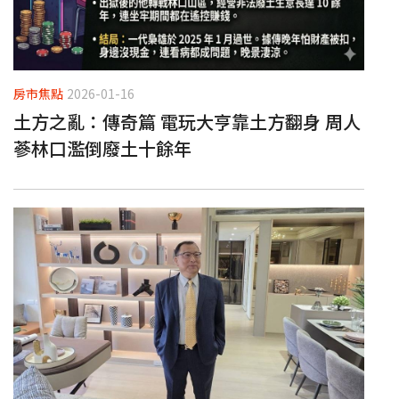
房市焦點
2026-01-16
土方之亂：傳奇篇 電玩大亨靠土方翻身 周人
蔘林口濫倒廢土十餘年