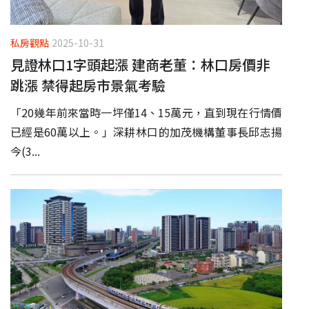
私房觀點
2025-10-31
見證林口1字頭起漲 建商老董：林口房價非
跳漲 禁得起房市景氣考驗
「20幾年前來當時一坪僅14、15萬元，直到現在行情價
已經是60萬以上。」深耕林口的加茂機構董事長邱志揚
今(3...