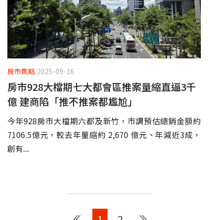
房市焦點
2025-09-16
房市928大檔期七大都會區推案量縮直逼3千
億 建商陷「推不推案都尷尬」
今年928房市大檔期六都及新竹，市調預估總銷金額約
7106.5億元，較去年量縮約 2,670 億元、年減近3成，
創有...
1
2