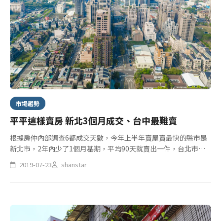
市場趨勢
平平這樣賣房 新北3個月成交、台中最難賣
根據房仲內部調查6都成交天數，今年上半年賣屋賣最快的縣市是
新北市，2年內少了1個月基期，平均90天就賣出一件，台北市需
113.3天，最長的是台中市，長達以115.3天敬陪末座。業者分析，
2019-07-23
shanstar
北市購屋族轉移到新北買房有關，台中則是因為建商搶攻中低...