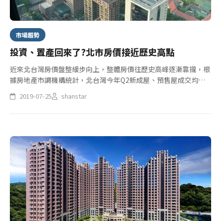
市場趨勢
投資、置產回來了?北市房價接近歷史高點
近來北台灣房價盤整緩步向上，整體房價往歷史高峰逐漸靠攏，根
據房地產市調機構統計，北台灣今年Q2新成屋、預售屋成交均價
漲多跌少，其中台北市Q2房價是2016年Q4以來最高價，業者指
2019-07-25
shanstar
出，北市房市因投資、置產需求升溫，預售新案多的行政區帶頭領
漲，...