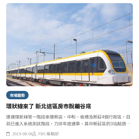
市場趨勢
環狀線來了 新北這區房市脫離谷底
捷運環狀線第一階段串連新店、中和、板橋及新莊4個行政區，目
前已進入系統測試階段，力拚年底通車，其中新莊區的3站點頭前
庄站、幸福站、新北產業園區站受惠大，揮別近兩年的陰霾，今年
2019-08-06
FBS 編輯部
上半年交易價格觸底反彈，且隨交通利多即將到位，交易量也有明