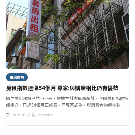
市場趨勢
房租指數連漲54個月 專家:與購屋相比仍有優勢
國內房租漲勢已然回不去，根據主計處最新統計，全國房租指數持
續攀升，已達54個月正成長，但專家認為，與消費者物價指數
(CPI)來看，通膨幅度仍在可接受範圍內，且現今房貸每月需負擔
2019-07-23
shanstar
額度相比，租屋需求及優勢仍在，因此對住宅租屋市場的衝擊並不
大。