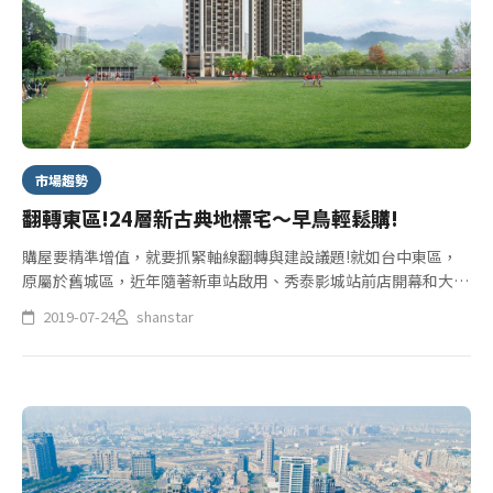
市場趨勢
翻轉東區!24層新古典地標宅〜早鳥輕鬆購!
購屋要精準增值，就要抓緊軸線翻轉與建設議題!就如台中東區，
原屬於舊城區，近年隨著新車站啟用、秀泰影城站前店開幕和大魯
閣新時代購物中心整修，綠空廊道串接七座園道、七座公園再創舊
2019-07-24
shanstar
鐵道的森綠未來，再加上李方艾美酒店即將落成與日本三井
OUTLET東...