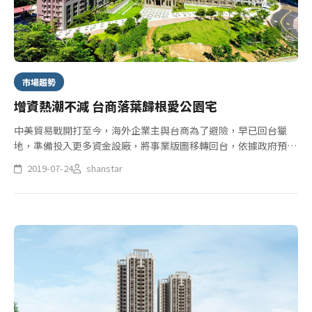
市場趨勢
增資熱潮不減 台商落葉歸根愛公園宅
​中美貿易戰開打至今，海外企業主與台商為了避險，早已回台獵
地，準備投入更多資金設廠，將事業版圖移轉回台，依據政府預估
這波熱錢已超過4000億，預估下半年衝破6000億，這波貿易戰造
2019-07-24
shanstar
成台灣廠辦、商辦、住宅需求增，不少台幹順勢回台接管台灣總部
事...