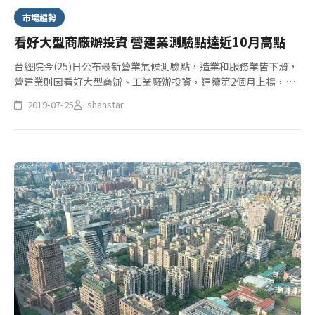
市場趨勢
看好大型商廠辦投資 營建業測驗點達近10月高點
台經院今(25)日公布最新營業氣候測驗點，造業和服務業皆下滑，
營建業則因看好大型商辦、工業廠辦投資，連續第2個月上揚，並
創近 10 個月高點。台經院指出，儘管台灣上半年外貿表現疲弱，
2019-07-25
shanstar
但內需仍有所支撐，預期下半年景氣將逐漸回溫，經濟成長率保
2...