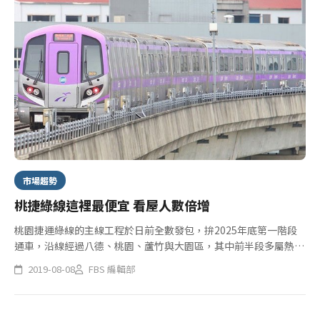
市場趨勢
桃捷綠線這裡最便宜 看屋人數倍增
桃園捷運綠線的主線工程於日前全數發包，拚2025年底第一階段
通車，沿線經過八德、桃園、蘆竹與大園區，其中前半段多屬熱鬧
的精華地段，住宅與商圈林立，房價也呈成熟穩定，想從中挑選低
2019-08-08
FBS 編輯部
價好入手的站點，建議G01、G02間的八德擴大重劃區，屋齡皆在
5...