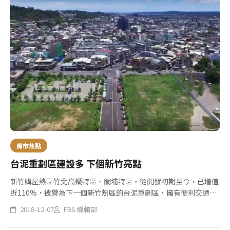
房市焦點
台泥重劃區建設多 下個新竹亮點
新竹購屋熱區竹北高鐵特區、關埔特區，從開發初期至今，已增值
近110%，被譽為下一個新竹熱區的台泥重劃區，擁有便利交通及
建設規劃，吸引指標建商進駐推案，打出1字頭親民房價。
2018-12-07
FBS 編輯部