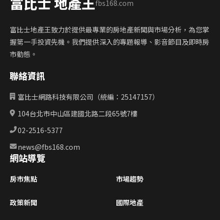
富比士 地產王
fbs168.com
富比士地產王致力於提供最專業的房地產新聞與市場分析，為您掌
握第一手投資先機。我們提供深入的專題報導、影音節目及即時房
市動態。
聯絡資訊
富比士網路科技有限公司（統編：25147157）
104台北市中山區建國北路二段65號7樓
02-2516-5377
news@fbs168.com
網站導覽
房市焦點
市場趨勢
政策新聞
國際地產