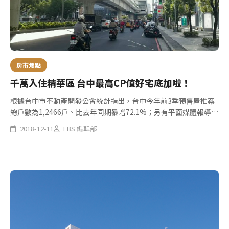
房市焦點
千萬入住精華區 台中最高CP值好宅底加啦！
根據台中市不動產開發公會統計指出，台中今年前3季預售屋推案
總戶數為1,2466戶、比去年同期暴增72.1%；另有平面媒體報導指
出，在九合一大選落幕後，因不確定因素消除，不少案場都開出
2018-12-11
FBS 編輯部
「慶祝行情」，其中又以小坪數、低自備的首購產品最為熱門。
面...