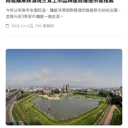
跨區購屋族湧現三鶯上市品牌建商搶進市區推案
今年以來房市全面回溫，購屋決策相對穩健的換屋族也紛紛出籠，
並推升前3季家戶購屋一路走高。
2018-12-11
FBS 編輯部