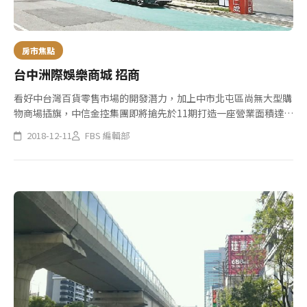
房市焦點
台中洲際娛樂商城 招商
看好中台灣百貨零售市場的開發潛力，加上中市北屯區尚無大型購
物商場插旗，中信金控集團即將搶先於11期打造一座營業面積達3
萬餘坪的大型購物商場－「台中洲際棒球場園區娛樂商城」，內含
2018-12-11
FBS 編輯部
百貨、超市、餐飲、影城等多元化業種，目前委由仲量聯行負責招
商，7...