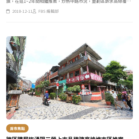
旗，在這1~2年間相繼推案，炒熱中路市況，重劃區訴求高綠覆
率、純住宅優勢，被譽為下個藝文特區，新案多規劃首購產品，吸
2018-12-11
FBS 編輯部
引許多首購族移居選購。
房市焦點