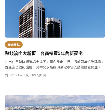
房市焦點
熱錢流向大新板 台商搶買5年內新豪宅
在自住買盤陸續進場支撐下，國內房市交易一掃前兩年低迷陰霾，
置產客也紛紛出籠，其中又以高總價豪宅市場的動態最受關注。房
地產業者指出，低利率環境加上政府選後打算端出「資金特赦條
2018-12-11
FBS 編輯部
款」引導台資回流，預估將吸引上兆資金回流台灣，高端豪宅市場
將最直接受...