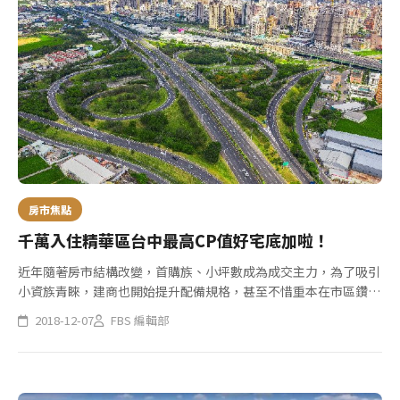
房市焦點
千萬入住精華區台中最高CP值好宅底加啦！
近年隨著房市結構改變，首購族、小坪數成為成交主力，為了吸引
小資族青睞，建商也開始提升配備規格，甚至不惜重本在市區鑽石
級地段，以建造豪宅的標準來蓋小宅，包括西屯區12期重劃區與捷
2018-12-07
FBS 編輯部
運綠線G11站附近，近來都出現不少超高CP值產品，總價千萬左右
即...