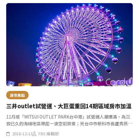
房市焦點
三井outlet試營運、大巨蛋重回14期區域房市加溫
11月底「MITSUI OUTLET PARK台中港」試營運人潮爆滿，為沉
寂已久的海線地區帶起一波空前榮景；另台中市新科市長盧秀燕當
選後拋出台中大巨蛋將遷回原先規劃14期重劃的震撼彈，兩則地方
2018-12-13
FBS 編輯部
新聞都引起媒體熱議，就連房市焦點也轉向梧棲和洲際...