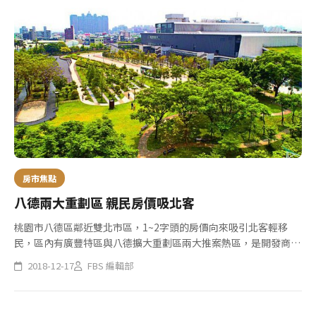
房市焦點
八德兩大重劃區 親民房價吸北客
桃園市八德區鄰近雙北市區，1~2字頭的房價向來吸引北客輕移
民，區內有廣豐特區與八德擴大重劃區兩大推案熱區，是開發商重
點開發重劃區，也是購屋指名度最高的生活圈之一，指標推案有廣
2018-12-17
FBS 編輯部
豐特區的「桃大誠」，以及八德擴大重劃區的「雲景景森」、「佳
瑞遊Ci...