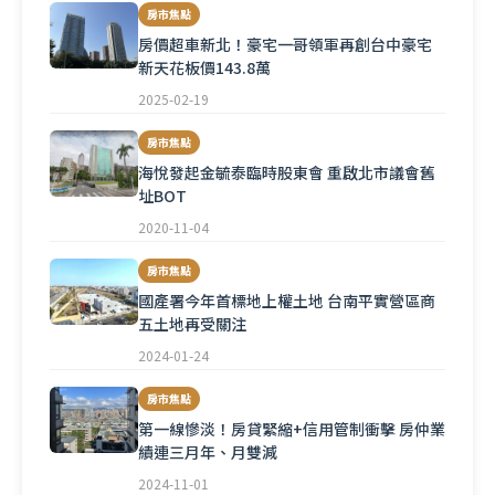
房市焦點
房價超車新北！豪宅一哥領軍再創台中豪宅
新天花板價143.8萬
2025-02-19
房市焦點
海悅發起金毓泰臨時股東會 重啟北市議會舊
址BOT
2020-11-04
房市焦點
國產署今年首標地上權土地 台南平實營區商
五土地再受關注
2024-01-24
房市焦點
第一線慘淡！房貸緊縮+信用管制衝擊 房仲業
績連三月年、月雙減
2024-11-01