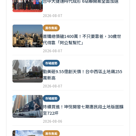
台中大捷運時代成形 6站聯開案全面加速
2026-08-07
房市焦點
首購總價破1400萬！不只要靠爸，30歲世
代得靠「阿公幫幫忙」
2026-08-07
市場趨勢
勤美砸9.55億創天價！台中西區土地飆255
萬新高
2026-08-07
市場趨勢
持續買進！坤悅開發七期惠民段土地版圖擴
至722坪
2026-08-06
房市焦點