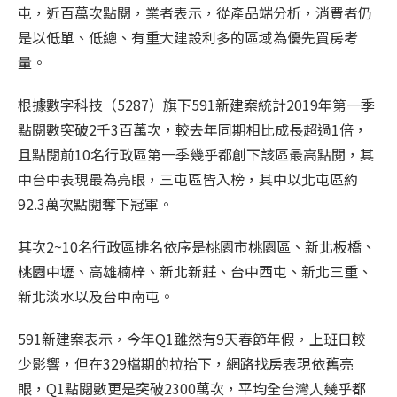
屯，近百萬次點閱，業者表示，從產品端分析，消費者仍
是以低單、低總、有重大建設利多的區域為優先買房考
量。
根據數字科技（5287）旗下591新建案統計2019年第一季
點閱數突破2千3百萬次，較去年同期相比成長超過1倍，
且點閱前10名行政區第一季幾乎都創下該區最高點閱，其
中台中表現最為亮眼，三屯區皆入榜，其中以北屯區約
92.3萬次點閱奪下冠軍。
其次2~10名行政區排名依序是桃園市桃園區、新北板橋、
桃園中壢、高雄楠梓、新北新莊、台中西屯、新北三重、
新北淡水以及台中南屯。
591新建案表示，今年Q1雖然有9天春節年假，上班日較
少影響，但在329檔期的拉抬下，網路找房表現依舊亮
眼，Q1點閱數更是突破2300萬次，平均全台灣人幾乎都