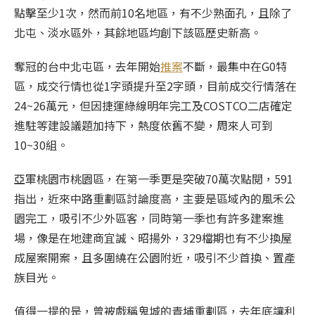
點擊至少1次，然而前10名地區，有不少熟面孔，且除了
北屯、淡水區外，其餘地區均創下該區歷史新高。
奪冠的台中北屯區，去年開始
推案
不斷，最集中在G0特
區，成交行情也從1字頭提升至2字頭，目前成交行情落在
24~26萬元，但因捷運綠線明年完工及COSTCO二店確定
進駐等建設議題加持下，熱度依舊不變，周來人可到
10~30組。
亞軍桃園市桃園區，在第一季更是突破70萬次點閱，591
指出，近來中路重劃區討論度高，主要是區域內的風禾公
園完工，吸引不少外區客，同時第一季也有許多建案進
場，像是在地建商宜誠、昭揚外，329檔期也有不少換屋
成屋案開案，且多圍繞在公園附近，吸引不少首換、置產
族目光。
值得一提的是，曾被戲稱鬼城的青埔重劃區，去年底讓利