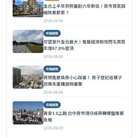
全台上半年拆照量創六年新低！房市買氣弱
縮拖累都更？
2026-08-06
市場趨勢
可望晉升全台最大！會展經濟助攻西屯買氣
年增67.8%登頂
2026-08-06
市場趨勢
買預售屋換房小心踩雷！ 房子登記這樣子
恐喪失重購退稅優惠
2026-08-06
市場趨勢
青安3.0上路 台中房市現分歧移轉撐盤推案
急縮
2026-08-05