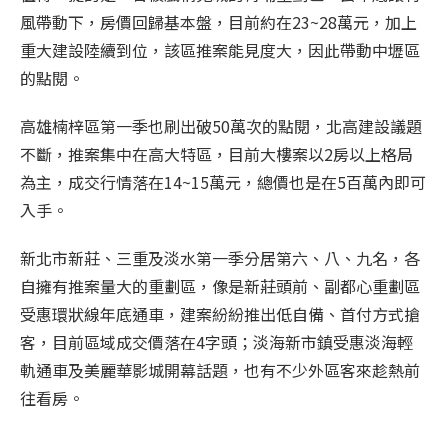
風帶動下，房價回歸基本盤，目前約在23~28萬元，加上
重大建設陸續到位，該區
推案
能見度大，因此帶動中壢區
的點閱。
高雄楠梓區第一季也刷出破50萬次的點閱，北高建設議題
不斷，
推案
集中在高大特區，目前大樓案以2房以上格局
為主，成交行情落在14~15萬元，總價也是在5百萬內即可
入手。
新北市新莊、三重及淡水第一季分居第六、八、九名，各
自擁有
推案
量大的重劃區，像是新莊頭前、副都心重劃區
受惠環狀線年底通車，建案紛紛推出低自備、首付方式搶
客，目前區域成交價落在4字頭；淡海新市鎮受惠淡海輕
軌通車及美麗華影城開幕話題，也有不少外區客來趁熱前
往看房。