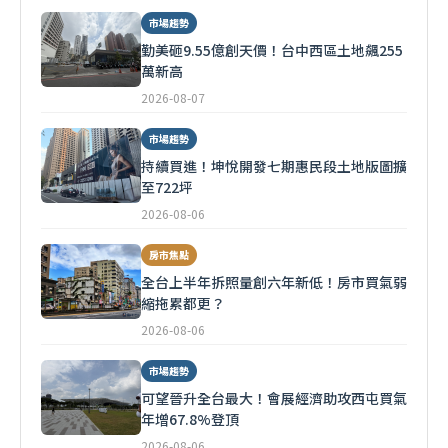
市場趨勢
勤美砸9.55億創天價！台中西區土地飆255
萬新高
2026-08-07
市場趨勢
持續買進！坤悅開發七期惠民段土地版圖擴
至722坪
2026-08-06
房市焦點
全台上半年拆照量創六年新低！房市買氣弱
縮拖累都更？
2026-08-06
市場趨勢
可望晉升全台最大！會展經濟助攻西屯買氣
年增67.8%登頂
2026-08-06