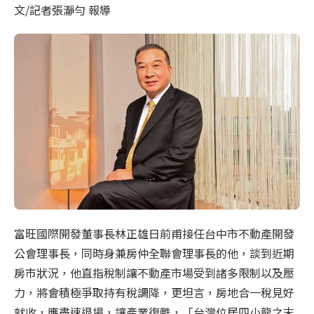
文/記者張瀞勻 報導
富旺國際開發董事長林正雄日前甫接任台中市不動產開發
公會理事長，同時身兼房仲全聯會理事長的他，談到近期
房市狀況，他直指稅制讓不動產市場受到諸多限制以及壓
力，將會積極爭取持有稅調降，更坦言，房地合一稅見好
就收，應盡速退場，讓產業復甦，「台灣位居四小龍之末