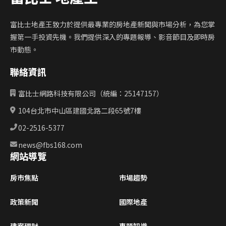
富比士地產王致力於提供最專業的房地產新聞與市場分析，為您掌
握第一手投資先機。我們提供深入的專題報導、影音節目及即時房
市動態。
聯絡資訊
富比士網路科技有限公司（統編：25147157）
104台北市中山區建國北路二段65號7樓
02-2516-5377
news@fbs168.com
網站導覽
房市焦點
市場趨勢
政策新聞
國際地產
建案理財
專題知識