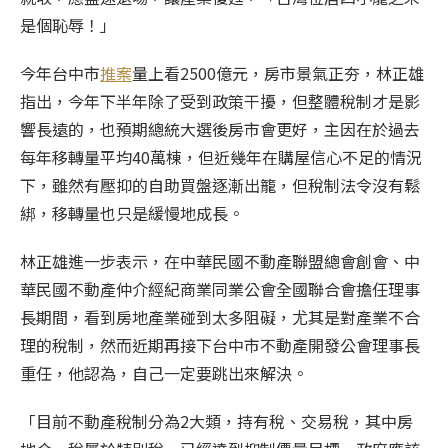
是個恥辱！」
今年台中市
推案
量上看2500億元，房市景氣正夯，林正雄
指出，今年下半年除了受到政策干擾，但整體稅制才是影
響
長遠的，也預期總統大選後房市會更好，主因在於過去
每年移轉量平均40萬棟，但近幾年在購屋信心不足的情況
下，雖然有壓抑的自助買盤逐漸出籠，但稅制法令沒有鬆
綁，移轉量也只是緩慢地成長。
林正雄進一步表示，在中華民國不動產聯盟總會創會、中
華民國不動產仲介經紀商業同業公會全國聯合會擔任理事
長期間，看到房地產業碰到太多阻礙，尤其是對產業不合
理的稅制，然而近期再接下台中市不動產開發公會理事長
重任，他認為，自己一定要跳出來解決。
「目前不動產稅制分為2大類，持有稅、交易稅，其中房