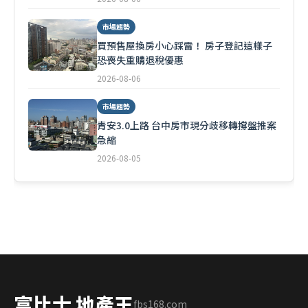
市場趨勢
買預售屋換房小心踩雷！ 房子登記這樣子
恐喪失重購退稅優惠
2026-08-06
市場趨勢
青安3.0上路 台中房市現分歧移轉撐盤推案
急縮
2026-08-05
富比士 地產王
fbs168.com