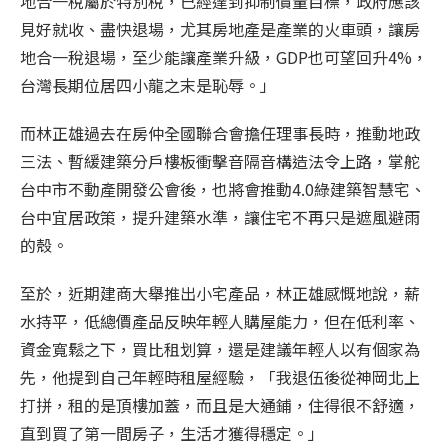
地合一稅屬於特別稅，已經達到抑制價量目標，政府應該
見好就收、盡快退場，尤其房地產是產業的火車頭，讓房
地合一稅退場，至少能讓產業升級，GDP也可望回升4%，
台灣長期位居四小龍之末是恥辱。」
而林正雄過去在房仲全國聯合會擔任理事長時，推動地政
三法、暫緩建築分戶樓板衝擊音隔音構造法令上路，掌舵
台中市不動產開發公會後，也將會推動4.0綠建築智慧宅、
台中宜居政策，提升建築水準，讓住宅不再只是遮風避雨
的殼。
至於，近期建商大舉推出小宅產品，林正雄感慨地說，薪
水持平，低總價產品反映年輕人購屋能力，但在低利率、
資金寬鬆之下，買比租划算，還是建議年輕人以有個家為
先，他提到自己年輕時租屋經驗，「我退伍後從神岡北上
打拼，租的是頂樓加蓋，而且是大通鋪，住得很不舒適，
直到買了第一間房子，生活才獲得穩定。」