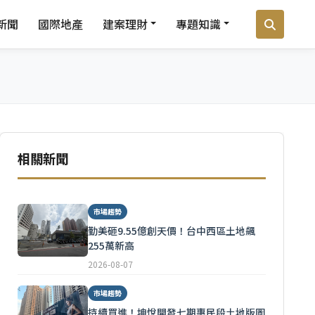
新聞
國際地產
建案理財
專題知識
相關新聞
市場趨勢
勤美砸9.55億創天價！台中西區土地飆
255萬新高
2026-08-07
市場趨勢
持續買進！坤悅開發七期惠民段土地版圖