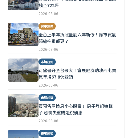
擴至722坪
2026-08-06
房市焦點
全台上半年拆照量創六年新低！房市買氣
弱縮拖累都更？
2026-08-06
市場趨勢
可望晉升全台最大！會展經濟助攻西屯買
氣年增67.8%登頂
2026-08-06
市場趨勢
買預售屋換房小心踩雷！ 房子登記這樣
子 恐喪失重購退稅優惠
2026-08-06
市場趨勢