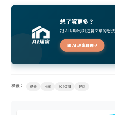
想了解更多？
跟 AI 聊聊你對這篇文章的
跟 AI 理家聊聊
標籤：
選舉
推案
928檔期
建商