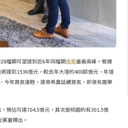
28檔期可望達到近6年同檔期
推案
量最高峰。根據
量將達到1536億元，較去年大增約400餘億元，年增
認為，今年買氣復甦，建商希冀延續買氣，即便有選舉
，預估可達704.5億元，其次是桃園約有301.5億
億元案量釋出。