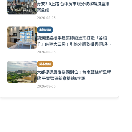
青安3.0上路 台中房市現分歧移轉撐盤推
案急縮
2026-08-05
市場趨勢
鎮漢建設攜手建築師施進宗打造「谷根
千」純粹大三房！引進外牆乾掛與頂規隔
音
2026-08-05
房市焦點
六都捷運最後拼圖到位！台南藍線新里程
碑 平實營區新案穩站6字頭
2026-08-05