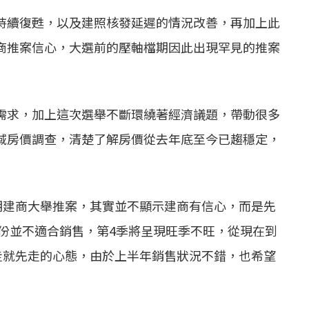
持續復甦，以及建照核發延遲的情況改善，再加上此
商
推案
信心，大選前的壓軸檔期因此出現罕見的
推案
需求，加上這次選舉不斷環繞著經濟議題，帶動很多
域房價調查，清楚了解房價從去年底至今已趨穩定，
期建商大舉
推案
，其實並不顯示建商有信心，而是先
月份並不適合銷售，第4季將呈現旺季不旺，從現在到
走就先走的心態，由於上半年銷售狀況不錯，也希望