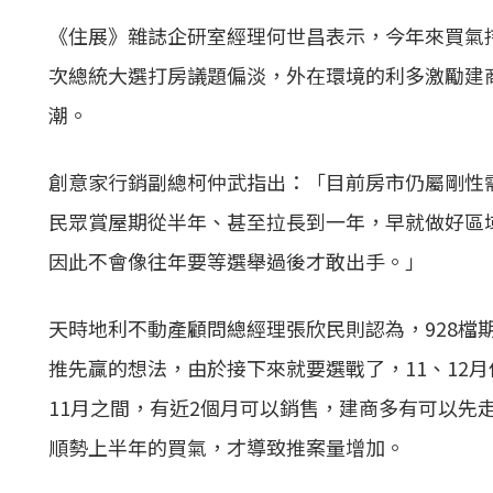
《住展》雜誌企研室經理何世昌表示，今年來買氣
次總統大選打房議題偏淡，外在環境的利多激勵建
潮。
創意家行銷副總柯仲武指出：「目前房市仍屬剛性
民眾賞屋期從半年、甚至拉長到一年，早就做好區
因此不會像往年要等選舉過後才敢出手。」
天時地利不動產顧問總經理張欣民則認為，928檔
推先贏的想法，由於接下來就要選戰了，11、12
11月之間，有近2個月可以銷售，建商多有可以先
順勢上半年的買氣，才導致
推案
量增加。