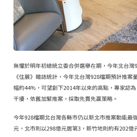
無懼於明年初總統立委合併選舉在期，今年北台灣9
《住展》雜誌統計，今年北台灣928檔期預計
推案
幅約44%，可望創下2014年以來的高點，專家
干擾，依舊加緊
推案
，採取先賣先贏策略。
今年928檔期北台灣各縣市仍以新北市
推案
動能最強
元，北市則以298億元居第3，新竹地則約有202