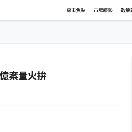
房市焦點
市場趨勢
政策
0億案量火拚