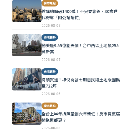
房市焦點
首購總價破1400萬！不只要靠爸，30歲世
代得靠「阿公幫幫忙」
2026-08-07
市場趨勢
勤美砸9.55億創天價！台中西區土地飆255
萬新高
2026-08-07
市場趨勢
持續買進！坤悅開發七期惠民段土地版圖擴
至722坪
2026-08-06
房市焦點
全台上半年拆照量創六年新低！房市買氣弱
縮拖累都更？
2026-08-06