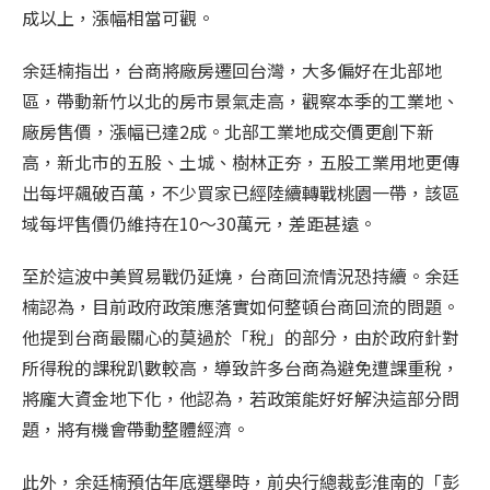
成以上，漲幅相當可觀。
余廷楠指出，台商將廠房遷回台灣，大多偏好在北部地
區，帶動新竹以北的房市景氣走高，觀察本季的工業地、
廠房售價，漲幅已達2成。北部工業地成交價更創下新
高，新北市的五股、土城、樹林正夯，五股工業用地更傳
出每坪飆破百萬，不少買家已經陸續轉戰桃園一帶，該區
域每坪售價仍維持在10～30萬元，差距甚遠。
至於這波中美貿易戰仍延燒，台商回流情況恐持續。余廷
楠認為，目前政府政策應落實如何整頓台商回流的問題。
他提到台商最關心的莫過於「稅」的部分，由於政府針對
所得稅的課稅趴數較高，導致許多台商為避免遭課重稅，
將龐大資金地下化，他認為，若政策能好好解決這部分問
題，將有機會帶動整體經濟。
此外，余廷楠預估年底選舉時，前央行總裁彭淮南的「彭