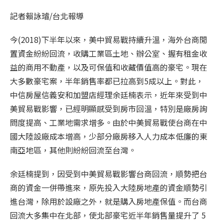
記者賴詠璿/台北報導
今(2018)下半年以來，美中貿易戰持續升溫，海外台商閒
置資金紛紛回流，收購工業區土地、辦公室、握有租金收
益的商用不動產，以及可保值和收藏價值高的豪宅。現在
大多數豪宅案，半年銷售率都已拉高到5成以上。對此，
中信房屋信義安和加盟店經理余廷楠表示，近年來受到中
美貿易戰影響，已經明顯感受到房市回溫，特別是廠房詢
問度提高、工業地需求增多。由於中美貿易戰使台商在中
國大陸設廠成本增高，少部分廠房移入人力成本低廉的東
南亞地區，其他則紛紛回流至台灣。
余廷楠提到，因受到中美貿易戰影響台商回流，順勢把台
商的資金一併帶進來，原先投入大陸房地產的資金順勢引
進台灣，除用於設廠之外，就是購入房地產保值。而台商
回流大多集中在北部，使北部豪宅近半年銷售量提升了 5