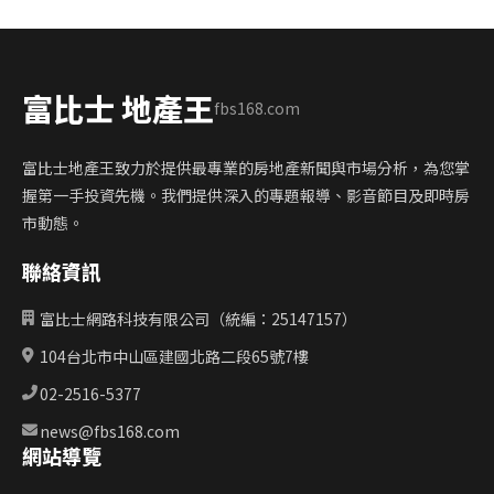
富比士 地產王
fbs168.com
富比士地產王致力於提供最專業的房地產新聞與市場分析，為您掌
握第一手投資先機。我們提供深入的專題報導、影音節目及即時房
市動態。
聯絡資訊
富比士網路科技有限公司（統編：25147157）
104台北市中山區建國北路二段65號7樓
02-2516-5377
news@fbs168.com
網站導覽