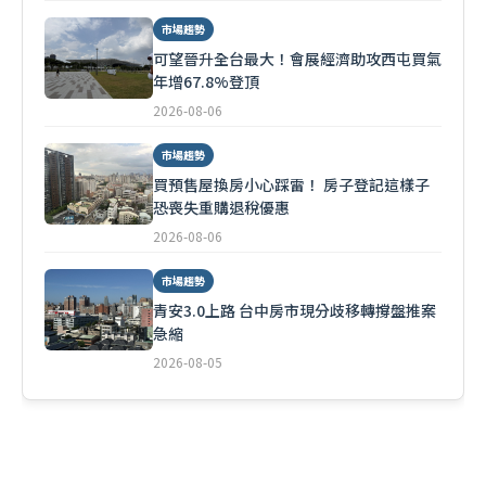
市場趨勢
可望晉升全台最大！會展經濟助攻西屯買氣
年增67.8%登頂
2026-08-06
市場趨勢
買預售屋換房小心踩雷！ 房子登記這樣子
恐喪失重購退稅優惠
2026-08-06
市場趨勢
青安3.0上路 台中房市現分歧移轉撐盤推案
急縮
2026-08-05