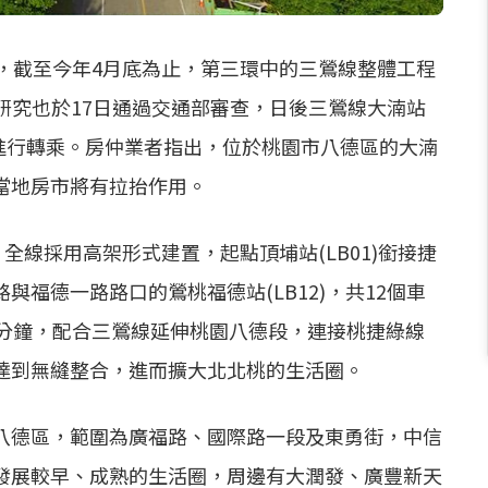
，截至今年4月底為止，第三環中的三鶯線整體工程
研究也於17日通過交通部審查，日後三鶯線大湳站
進行轉乘。房仲業者指出，位於桃園市八德區的大湳
當地房市將有拉抬作用。
，全線採用高架形式建置，起點頂埔站(LB01)銜接捷
福德一路路口的鶯桃福德站(LB12)，共12個車
0分鐘，配合三鶯線延伸桃園八德段，連接桃捷綠線
達到無縫整合，進而擴大北北桃的生活圈。
八德區，範圍為廣福路、國際路一段及東勇街，中信
發展較早、成熟的生活圈，周邊有大潤發、廣豐新天