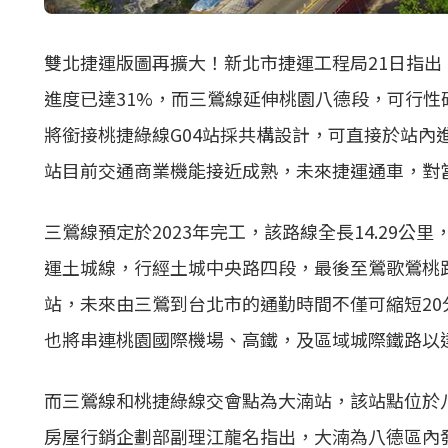
雙北捷運版圖再擴大！新北市捷運工程局21日指出
進度已達31%，而三鶯線延伸桃園八德段，可行性
將銜接桃捷綠線G04站採共構設計，可直接於站內
站目前交通商業機能接近成熟，未來捷運通車，對
三鶯線預定於2023年完工，該路線全長14.29公里
運土城線，行經土城中央路四段，最後至鶯歌鶯桃路與
站，未來由三鶯到台北市的通勤時間不僅可縮短2
也將串連桃園國際機場、高鐵，及區域城際鐵路以
而三鶯線和桃捷綠線交會點為大湳站，該站點位於
房屋行銷企劃部副理江龍名指出，大湳為八德區內