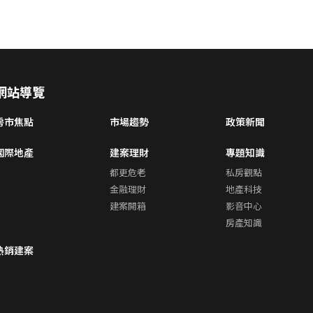
網站導覽
房市焦點
市場趨勢
政策新聞
國際地產
建案理財
專題知識
都更危老
私房觀點
金融理財
地產科技
建案開箱
影音中心
房產知識
熱銷建案