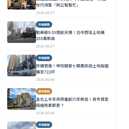
世代得靠「阿公幫幫忙」
2026-08-07
市場趨勢
勤美砸9.55億創天價！台中西區土地飆
255萬新高
2026-08-07
市場趨勢
持續買進！坤悅開發七期惠民段土地版圖
擴至722坪
2026-08-06
房市焦點
全台上半年拆照量創六年新低！房市買氣
弱縮拖累都更？
2026-08-06
市場趨勢