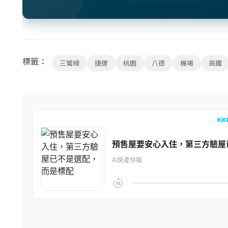
標籤：
三鶯線
捷運
桃園
八德
機場
高鐵