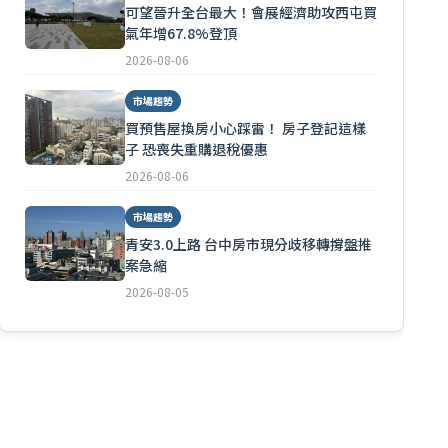
可望晉升全台最大！會展經濟助攻西屯買
氣年增67.8%登頂
2026-08-06
市場趨勢
買預售屋換房小心踩雷！ 房子登記這樣
子 恐喪失重購退稅優惠
2026-08-06
市場趨勢
青安3.0上路 台中房市現分歧移轉撐盤推
案急縮
2026-08-05