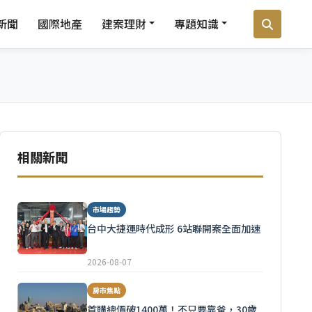
新聞
國際地產
建案理財
專題知識
相關新聞
市場趨勢
台中大捷運時代成形 6站聯開案全面加速
2026-08-07
房市焦點
首購總價破1400萬！不只要靠爸，30歲