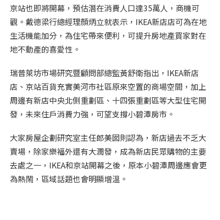
京站也即將開幕，預估潛在消費人口達35萬人，商機可
觀。戴德梁行總經理顏炳立就表示，IKEA新店店可為在地
生活機能加分，為住宅帶來便利，可提升房地產買家對在
地不動產的喜愛性。
瑞普萊坊市場研究暨顧問部總監黃舒衛指出，IKEA新店
店、京站百貨充實美河市社區原來空置的商場空間，加上
周邊有新店中央北側重劃區、十四張重劃區等大型住宅開
發，未來住戶消費力強，可望支撐小碧潭房市。
大家房屋企劃研究室主任郎美囡則認為，新店過去不乏大
賣場，除家樂福外還有大潤發，成為新店民眾購物的主要
去處之一，IKEA和京站開幕之後，原本小碧潭周邊應會更
為熱鬧，區域話題也會明顯增溫。