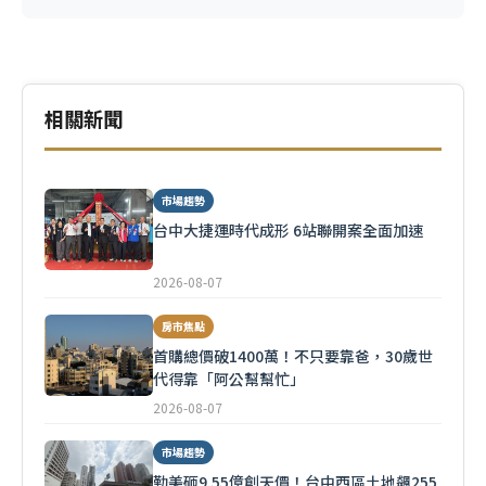
相關新聞
市場趨勢
台中大捷運時代成形 6站聯開案全面加速
2026-08-07
房市焦點
首購總價破1400萬！不只要靠爸，30歲世
代得靠「阿公幫幫忙」
2026-08-07
市場趨勢
勤美砸9.55億創天價！台中西區土地飆255