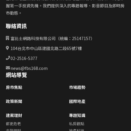
握第一手投資先機。我們提供深入的專題報導、影音節目及即時房
市動態。
聯絡資訊
富比士網路科技有限公司（統編：25147157）
104台北市中山區建國北路二段65號7樓
02-2516-5377
news@fbs168.com
網站導覽
房市焦點
市場趨勢
政策新聞
國際地產
建案理財
專題知識
都更危老
私房觀點
金融理財
地產科技