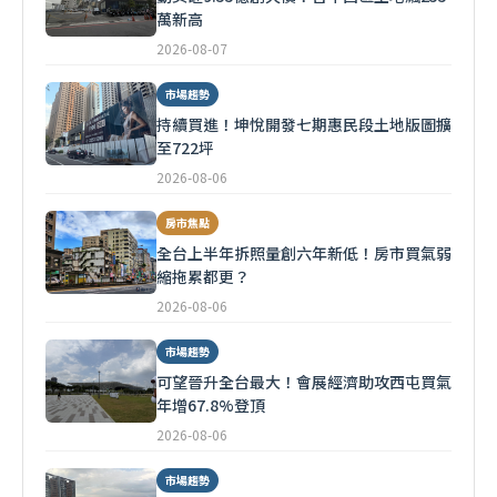
萬新高
2026-08-07
市場趨勢
持續買進！坤悅開發七期惠民段土地版圖擴
至722坪
2026-08-06
房市焦點
全台上半年拆照量創六年新低！房市買氣弱
縮拖累都更？
2026-08-06
市場趨勢
可望晉升全台最大！會展經濟助攻西屯買氣
年增67.8%登頂
2026-08-06
市場趨勢