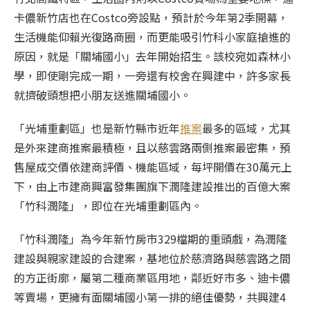
卡儂新竹店也在Costco旁設點，預計於今年第2季開幕，
生活機能仰賴光復路商圈，而更能吸引竹科小家庭搶進的
原因，就是「關埔國小」去年開始招生。該校宛如森林小
學，即使剛完成一期，一旁還有校舍在興建中，許多家長
就擠破頭想把小朋友送進關埔國小。
「光埔重劃區」也是新竹縣市近年
推案
最多的區域，尤其
是外來建商
推案
最積極，且以慈雲路兩側
推案
最密集，預
售屋成交價依建商評價、機能區域，每坪開價在30萬元上
下，由上市建商興富發集團旗下潤隆建設推出的百億大案
「竹科潤隆」，即位在光埔重劃區內。
「竹科潤隆」為今年新竹房市329檔期的重頭戲，為潤隆
建設與親家建設的合建案，基地位於慈濟路與慈雲路之間
的方正街廓，屬第二種商業區用地，鄰近好市多、迪卡儂
等賣場，更擁有面關埔國小第一排的絕佳優勢，共興建4