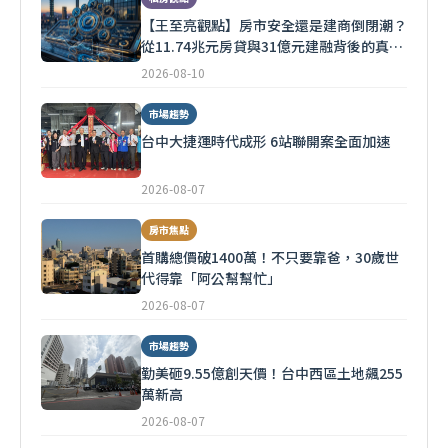
【王至亮觀點】房市安全還是建商倒閉潮？
從11.74兆元房貸與31億元建融背後的真實
風險
2026-08-10
市場趨勢
台中大捷運時代成形 6站聯開案全面加速
2026-08-07
房市焦點
首購總價破1400萬！不只要靠爸，30歲世
代得靠「阿公幫幫忙」
2026-08-07
市場趨勢
勤美砸9.55億創天價！台中西區土地飆255
萬新高
2026-08-07