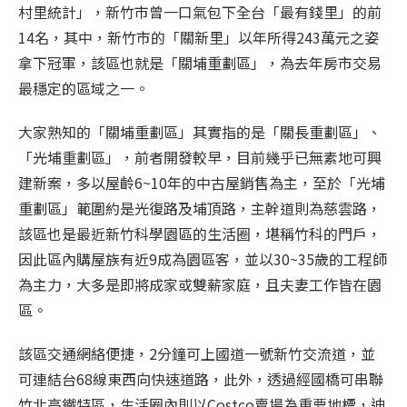
村里統計」，新竹市曾一口氣包下全台「最有錢里」的前
14名，其中，新竹市的「關新里」以年所得243萬元之姿
拿下冠軍，該區也就是「關埔重劃區」，為去年房市交易
最穩定的區域之一。
大家熟知的「關埔重劃區」其實指的是「關長重劃區」、
「光埔重劃區」，前者開發較早，目前幾乎已無素地可興
建新案，多以屋齡6~10年的中古屋銷售為主，至於「光埔
重劃區」範圍約是光復路及埔頂路，主幹道則為慈雲路，
該區也是最近新竹科學園區的生活圈，堪稱竹科的門戶，
因此區內購屋族有近9成為園區客，並以30~35歲的工程師
為主力，大多是即將成家或雙薪家庭，且夫妻工作皆在園
區。
該區交通網絡便捷，2分鐘可上國道一號新竹交流道，並
可連結台68線東西向快速道路，此外，透過經國橋可串聯
竹北高鐵特區，生活圈內則以Costco賣場為重要地標，迪