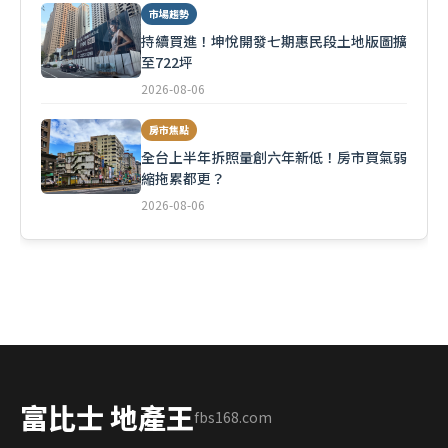
市場趨勢
持續買進！坤悅開發七期惠民段土地版圖擴
至722坪
2026-08-06
房市焦點
全台上半年拆照量創六年新低！房市買氣弱
縮拖累都更？
2026-08-06
富比士 地產王
fbs168.com