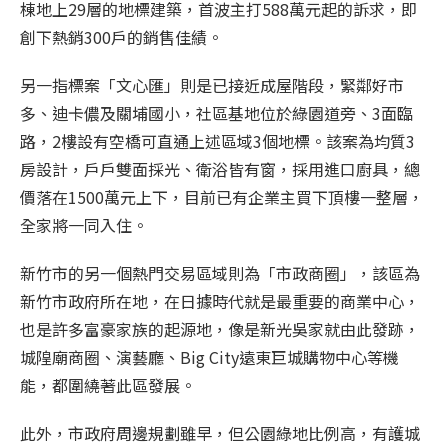
棟地上29層的地標建築，首波主打588萬元起的訴求，即
創下熱銷300戶的銷售佳績。
另一指標案「文心匯」則是已接近成屋階段，緊鄰好市
多、迪卡儂及關埔國小，社區基地位於綠園道旁、3面臨
路，2樓設有空橋可直通上述區域3個地標。該案為均質3
房設計，戶戶雙面採光、衛浴皆有窗，採用進口廚具，總
價落在1500萬元上下，目前已有企業主買下頂樓一整層，
全家將一同入住。
新竹市的另一個熱門交易區域則為「市政商圈」，該區為
新竹市政府所在地，在日據時代就是最重要的商業中心，
也是許多富豪家族的起源地，像是新光吳家就由此發跡，
城隍廟商圈、演藝廳、Big City遠東巨城購物中心等機
能，都圍繞著此區發展。
此外，市政府周邊規劃雖早，但公園綠地比例高，有護城