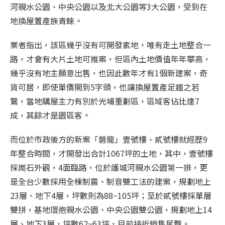
河親水公園、中央公園以及北大公園等3大公園，受到在
地換屋置產族青睞。
業者指出，該區幾乎沒有可開發素地，唯有走土地整合一
路，才會有大片土地可
推案
，但區內土地價值年年攀高，
幾乎沒有地主願意出售，也因此數年才有1個新建案，奇
貨可居，即使單價開到5字頭，也讓換屋置產足趨之若
鶩，當地購屋主力有別於光埔重劃區，區域客佔比達7
成，其餘才是園區客。
而位於市政後方的新案「磐龍」壹號樓、貳號樓就經歷9
年整合時間，才開發出合計1067坪的土地，其中，壹號樓
採崗石外觀，4面臨路，位於護城河親水公園第一排，更
是全台少數採用全棟制震、制音雙工法的建案，規劃地上
23層、地下4層，坪數則為88~105坪；至於貳號樓採單層
雙拼，基地環抱親水公園、中央公園雙公園，規劃地上14
層、地下3層，坪數62~63坪，目前接近銷售尾聲。