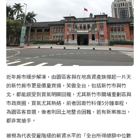
近年房市緩步解凍，由園區客與在地高資產族撐起一片天
的新竹房市更是價量齊揚，笑傲全台，包括新竹市與竹
北，都能感受到買氣明顯回籠，尤其新竹市關埔重劃區與
市政商圈，買氣尤其熱絡，前者因距竹科僅5分鐘車程，
為園區客首選，後者則因土地整合困難，若有新案推出，
都非常搶手。
被視為代表受雇階級的薪資水平的「全台所得總額中位數