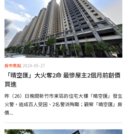
房市焦點
2024-05-27
「晴空匯」大火奪2命 最慘屋主2個月前創價
買進
昨（26）日晚間新竹市東區的住宅大樓「晴空匯」發生
火警，造成百人受困、2名警消殉職；觀察「晴空匯」房
價...