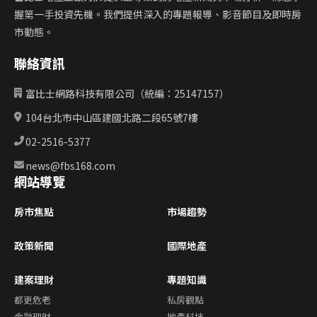
握第一手投資先機。我們提供深入的專題報導、影音節目及即時房
市動態。
聯絡資訊
富比士網路科技有限公司（統編：25147157）
104台北市中山區建國北路二段65號7樓
02-2516-5377
news@fbs168.com
網站導覽
房市焦點
市場趨勢
政策新聞
國際地產
建案理財
專題知識
都更危老
私房觀點
金融理財
地產科技