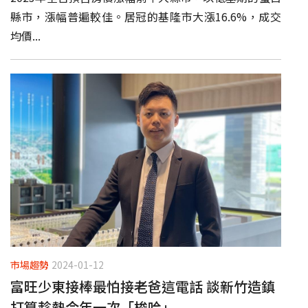
縣市，漲幅普遍較佳。居冠的基隆市大漲16.6%，成交
均價...
市場趨勢
2024-01-12
富旺少東接棒最怕接老爸這電話 談新竹造鎮
打算趁熱今年一次「梭哈」