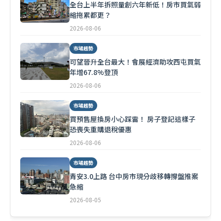
全台上半年拆照量創六年新低！房市買氣弱
縮拖累都更？
2026-08-06
市場趨勢
可望晉升全台最大！會展經濟助攻西屯買氣
年增67.8%登頂
2026-08-06
市場趨勢
買預售屋換房小心踩雷！ 房子登記這樣子
恐喪失重購退稅優惠
2026-08-06
市場趨勢
青安3.0上路 台中房市現分歧移轉撐盤推案
急縮
2026-08-05