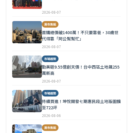
2026-08-07
房市焦點
首購總價破1400萬！不只要靠爸，30歲世
代得靠「阿公幫幫忙」
2026-08-07
市場趨勢
勤美砸9.55億創天價！台中西區土地飆255
萬新高
2026-08-07
市場趨勢
持續買進！坤悅開發七期惠民段土地版圖擴
至722坪
2026-08-06
房市焦點