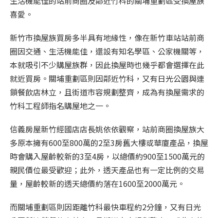
生活機能佳的站前商圈及鄰近竹科的關埔重劃區受換屋族
喜愛。
新竹市換屋族買房多半具有地緣性，像在新竹車站站前商
圈因交通、生活機能佳，還設有知名學區、公家機關等，
本就吸引不少購屋族群，因此換屋時也幾乎都會選擇在此
就近買房。關埔重劃區則因鄰近竹科，又有日光公園與連
鎖餐飲店林立，且街道市容規劃整齊，成為有換屋需求的
竹科工程師指名購屋地之一。
信義房屋新竹經國店店長姚依依觀察，站前商圈換屋族大
多原本擁有600至800萬的2至3房舊大樓或華廈產品，換屋
時會購入屋齡較新的3至4房，以總價約900至1500萬元的
親民價位最受歡迎；此外，透天產品也有一定比例的交易
量，屋齡較新的透天總價約落在1600至2000萬元。
而關埔重劃區則因距離竹科最快車程約2分鐘，又有日光