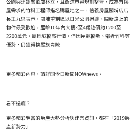
公園與連鎖餐飲店林立，且街道市容規劃整齊，成為有換
屋需求的竹科工程師指名購屋地之一，信義房屋關埔店店
長王九思表示，關埔重劃區以日光公園週邊、關新路上的
物件最受歡迎，屋齡10年內大樓3至4房總價約1200至
2200萬元，屬區域較高行情，但因屋齡較新、鄰近竹科等
優勢，仍獲得換屋族青睞。
更多精彩內容，請詳閱今日新聞NOWnews。
看不過癮？
更多精彩豐富的房產大勢分析與建案資訊，都在「2019房
產新勢力」