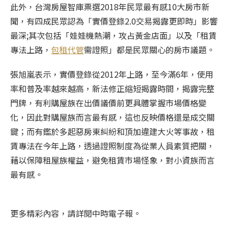
此外，台灣房屋智庫票選2018年民眾最有感10大房市新
聞，有四成民眾認為「實價登錄2.0交易揭露更即時」影響
最深;其次包括「娃娃機熱潮，攻占黃金店面」以及「租賃
專法上路，
包租代管
需證照」都是民眾關心的房市議題。
張旭嵐表示，實價登錄從2012年上路，至今滿6年，使用
率和普及率越來越高，新法修正縮短揭露時間，揭露完整
門牌，有利購屋族在出價議價前更具體掌握市場價格變
化，因此對購屋族而言最有感，這也反映價格還是成交關
鍵；而有鑑於多起惡房東糾紛和頂加違建大火等事故，租
賃專法在今年上路，透過證照制度為從業人員素質把關，
藉以保障租屋族權益，避免租賃市場怪象，對小資族而言
最有感。
更多精彩內容，請詳閱中時電子報。