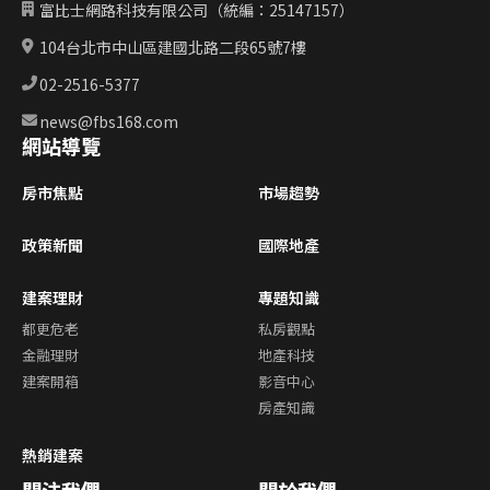
富比士網路科技有限公司（統編：25147157）
104台北市中山區建國北路二段65號7樓
02-2516-5377
news@fbs168.com
網站導覽
房市焦點
市場趨勢
政策新聞
國際地產
建案理財
專題知識
都更危老
私房觀點
金融理財
地產科技
建案開箱
影音中心
房產知識
熱銷建案