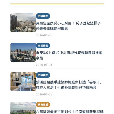
市場趨勢
買預售屋換房小心踩雷！ 房子登記這樣子
恐喪失重購退稅優惠
2026-08-06
市場趨勢
青安3.0上路 台中房市現分歧移轉撐盤推案
急縮
2026-08-05
市場趨勢
鎮漢建設攜手建築師施進宗打造「谷根千」
純粹大三房！引進外牆乾掛與頂規隔音
2026-08-05
房市焦點
六都捷運最後拼圖到位！台南藍線新里程碑