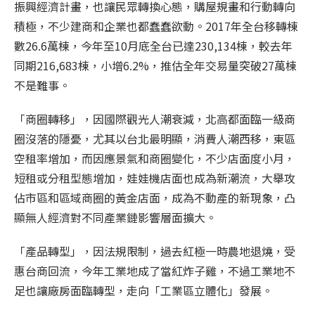
振興經濟計畫，也讓民眾轉換心態，購屋規畫和行動轉向
積極，不少建商和企業也都蠢蠢欲動。2017年全台移轉棟
數26.6萬棟，今年至10月底全台已達230,134棟，較去年
同期216,683棟，小增6.2%，推估全年交易量突破27萬棟
不是難事。
「商圈轉移」，因國際觀光人潮衰減，北高都面臨一級商
圈沒落的隱憂，尤其以台北最明顯，消費人潮西移，東區
空租率增加，而因應景氣和商圈變化，不少店面度小月，
短租或分租型態增加，娃娃機店面也成為新潮流，大舉攻
佔市區和區域商圈的黃金店面，成為不動產的新現象，凸
顯無人經濟對不同產業鏈影響層面擴大。
「產品轉型」，因法規限制，過去紅極一時農地退燒，受
惠台商回流，今年工業地成了當紅炸子雞，不過工業地不
足也讓廠房面臨轉型，走向「工業區立體化」發展。