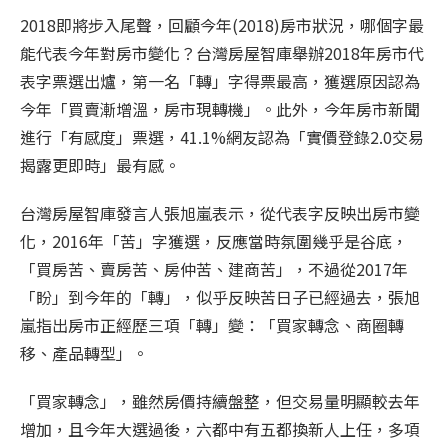
2018即將步入尾聲，回顧今年(2018)房市狀況，哪個字最
能代表今年對房市變化？台灣房屋智庫舉辦2018年房市代
表字票選出爐，第一名「轉」字得票最高，獲選原因認為
今年「買賣漸增溫，房市現轉機」。此外，今年房市新聞
進行「有感度」票選，41.1%網友認為「實價登錄2.0交易
揭露更即時」最有感。
台灣房屋智庫發言人張旭嵐表示，從代表字反映出房市變
化，2016年「苦」字獲選，反應當時氛圍幾乎是谷底，
「買房苦、賣房苦、房仲苦、建商苦」，不過從2017年
「盼」到今年的「轉」，似乎反映苦日子已經過去，張旭
嵐指出房市正經歷三項「轉」變：「買家轉念、商圈轉
移、產品轉型」。
「買家轉念」，雖然房價持續盤整，但交易量明顯較去年
增加，且今年大選過後，六都中有五都換新人上任，多項