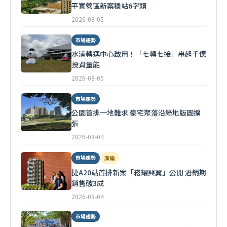
平實營區新案穩站6字頭
2026-08-05
市場趨勢
水湳轉運中心啟用！「七轉七接」串起千億
投資量能
2026-08-05
市場趨勢
公園首排一地難求 豪宅聚落沿綠地版圖擴
張
2026-08-04
市場趨勢
廣編
捷A20站首排新案「崧耀興翼」公開 潛銷期
銷售破3成
2026-08-04
市場趨勢