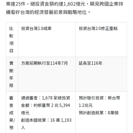
案達
25
件，總投資金額約達
1,602
億元，顯見跨國企業持
續看好台灣的經濟發展前景與戰略地位。
比
投資台灣1.0成果
投資台灣2.0修正重點
較
項
目
實
方案前期執行至114年7月
延長至116年
施
年
限
審
通過審查：1,678 家總投資
預計吸引投資：新台幣
查
金額：約新臺幣 2 兆 5,394
1.2兆元
成
億元
預計創造就業：8萬個
果/
創造本國就業：16 萬 1,193
預
人