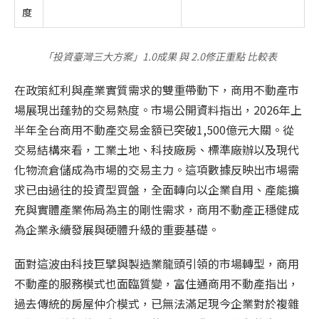
度
「投資臺灣三大方案」1.0成果 與 2.0修正重點 比較表
在政策紅利與產業實質需求的雙重帶動下，商用不動產市
場展現出蓬勃的交易熱度。市場公開資料指出，
2026
年上
半年全台商用不動產交易金額已突破
1,500
億元大關。從
交易結構來看，工業土地、科技廠房、標準廠辦以及現代
化物流倉儲成為市場的交易主力。這項數據反映出市場需
求已由過往的投資型買盤，全面轉向以企業自用、產能擴
充與實體產業佈局為主的剛性需求，商用不動產正穩健成
為企業永續發展與硬體升級的重要基礎。
面對這波由科技巨擘與製造業龍頭引領的市場轉型，商用
不動產的服務模式也面臨質變，富住通商用不動產指出，
過去傳統的房屋仲介模式，已無法滿足現今企業對於複雜