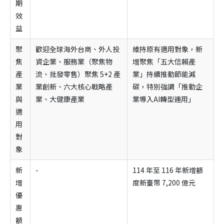
期
效
益
聚
歡迎全球海外台商、外人投
維持原有適用對象，新
焦
資企業、服務業（聚焦物
增聚焦「五大信賴產
產
流、批發零售）聚焦 5+2 產
業」持續推動節能減
業
業創新、六大核心戰略產
碳，特別強調「推動企
與
業、大健康產業
業導入AI轉型運用」
適
用
對
象
新
-
114 年至 116 年新增額
增
度新臺幣 7,200 億元
優
惠
額