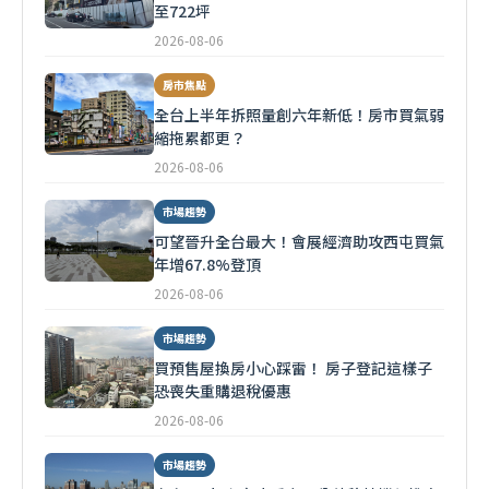
至722坪
2026-08-06
房市焦點
全台上半年拆照量創六年新低！房市買氣弱
縮拖累都更？
2026-08-06
市場趨勢
可望晉升全台最大！會展經濟助攻西屯買氣
年增67.8%登頂
2026-08-06
市場趨勢
買預售屋換房小心踩雷！ 房子登記這樣子
恐喪失重購退稅優惠
2026-08-06
市場趨勢