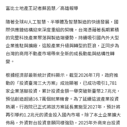
富比士地產王記者蘇茵慧／高雄報導
隨著全球
AI
人工智慧、半導體及智慧製造的快速發展，國
際供應鏈結構迎來深度重組的契機，台灣憑藉著長期累積
的完整科技產業聚落與製造端優勢，持續吸引國內外大型
企業進駐與擴廠，這股產業升級與轉型的巨浪，正同步為
台灣的商用不動產市場帶來全新的成長動能與結構性轉
變。
根據經濟部最新統計資料顯示，截至
2026
年
7
月，政府推
動的「投資臺灣三大方案」成效顯著，已成功吸引
1,781
家企業落腳投資，累計投資金額一舉突破新臺幣
2.7
兆元，
預估創造超過
16.7
萬個就業機會。為了延續這波產業投資
熱潮，行政院已正式將該方案延長實施至
2027
年，預計將
再引導約
1.2
兆元的資金投入國內市場。除了本土企業擴大
佈局，外資對台投資意願同樣強勁，
2025
年外商來台投資