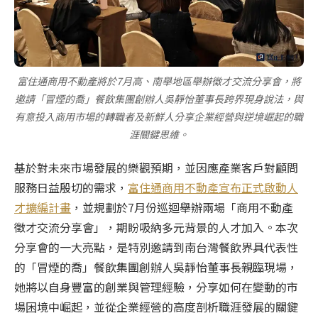
富住通商用不動產將於7月高、南舉地區舉辦徵才交流分享會，將
邀請「冒煙的喬」餐飲集團創辦人吳靜怡董事長跨界現身說法，與
有意投入商用市場的轉職者及新鮮人分享企業經營與逆境崛起的職
涯關鍵思維。
基於對未來市場發展的樂觀預期，並因應產業客戶對顧問
服務日益殷切的需求，
富住通商用不動產宣布正式啟動人
才擴編計畫
，並規劃於
7
月份巡迴舉辦兩場「商用不動產
徵才交流分享會」，期盼吸納多元背景的人才加入。本次
分享會的一大亮點，是特別邀請到南台灣餐飲界具代表性
的「冒煙的喬」餐飲集團創辦人吳靜怡董事長親臨現場，
她將以自身豐富的創業與管理經驗，分享如何在變動的市
場困境中崛起，並從企業經營的高度剖析職涯發展的關鍵