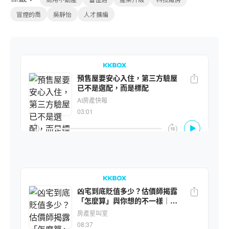
冒煙的喬
吳靜怡
人才擴編