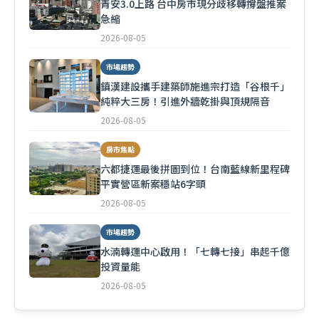
青安3.0上路 台中房市現分歧移轉撐盤推案
急縮
2026-08-05
市場趨勢
鎮漢建設攜手建築師施進宗打造「谷根千」
純粹大三房！引進外牆乾掛與頂規隔音
2026-08-05
房市焦點
六都捷運最後拼圖到位！台南藍線新里程碑
平實營區新案穩站6字頭
2026-08-05
市場趨勢
水湳轉運中心啟用！「七轉七接」串起千億
投資量能
2026-08-05