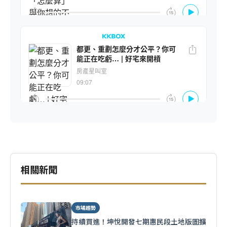
相關新聞
市場趨勢
持續買進！坤悅開發七期惠民段土地版圖擴