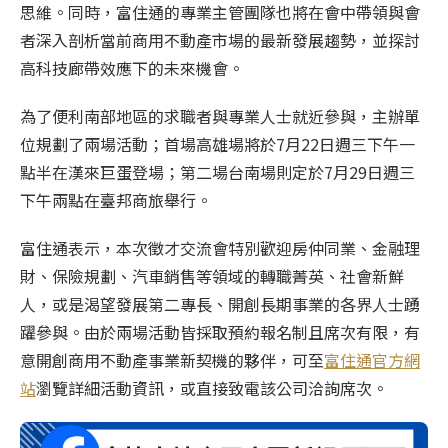
思維。同時，富住通的專業主管團隊也將在會中帶領與會
者深入剖析當前商用不動產市場的最新發展趨勢，並探討
高科技廊帶效應下的未來機會。
為了便利南部地區的求職者與專業人士就近參與，主辦單
位規劃了兩場活動；首場高雄場將於
7
月
22
日週三下午一
點半在漢來巨蛋登場；第二場台南場則定於
7
月
29
日週三
下午兩點在臺邦商旅舉行。
富住通表示，本次徵才交流會特別歡迎房仲同業、金融理
財、保險規劃、汽車銷售等領域的轉職菁英、社會新鮮
人，或是渴望發展第二專長、開創長期事業的各界人士踴
躍參與。由於兩場活動皆採取預約報名制且席次有限，有
意開創商用不動產事業新契機的夥伴，可至
富住通官方網
站
瀏覽詳細活動資訊，或直接致電該公司洽詢席次。