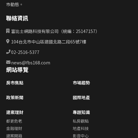
市動態。
聯絡資訊
富比士網路科技有限公司（統編：25147157）
104台北市中山區建國北路二段65號7樓
02-2516-5377
news@fbs168.com
網站導覽
房市焦點
市場趨勢
政策新聞
國際地產
建案理財
專題知識
都更危老
私房觀點
金融理財
地產科技
建案開箱
影音中心