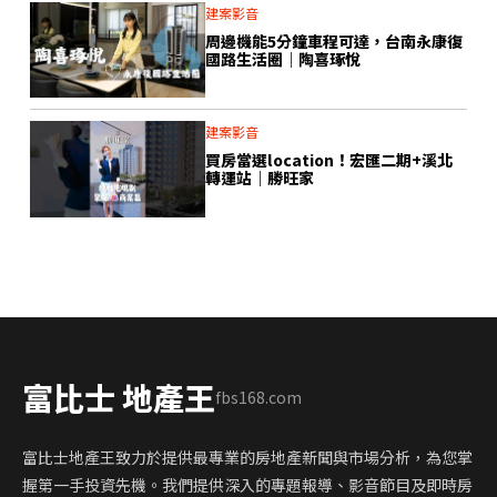
建案影音
周邊機能5分鐘車程可達，台南永康復
國路生活圈｜陶喜琢悅
建案影音
買房當選location！宏匯二期+溪北
轉運站｜勝旺家
富比士 地產王
fbs168.com
富比士地產王致力於提供最專業的房地產新聞與市場分析，為您掌
握第一手投資先機。我們提供深入的專題報導、影音節目及即時房