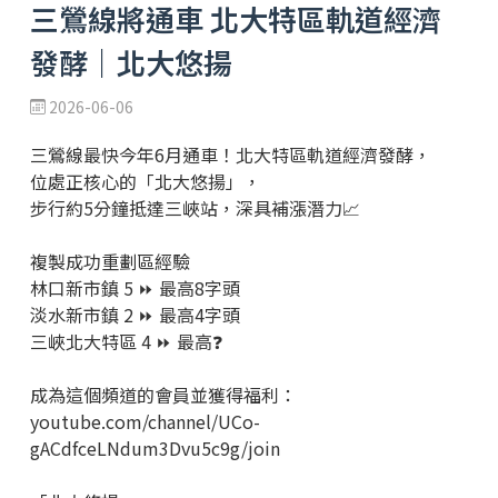
三鶯線將通車 北大特區軌道經濟
發酵｜北大悠揚
2026-06-06
三鶯線最快今年6月通車！北大特區軌道經濟發酵，
位處正核心的「北大悠揚」，
步行約5分鐘抵達三峽站，深具補漲潛力📈
複製成功重劃區經驗
林口新市鎮 5 ⏩️ 最高8字頭
淡水新市鎮 2 ⏩️ 最高4字頭
三峽北大特區 4 ⏩️ 最高❓
成為這個頻道的會員並獲得福利：
youtube.com/channel/UCo-
gACdfceLNdum3Dvu5c9g/join