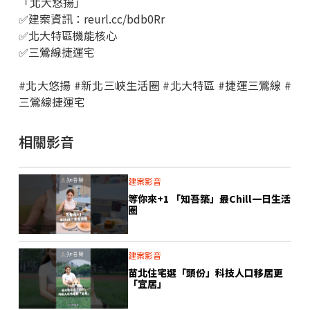
「北大悠揚」
✅建案資訊：
reurl.cc/bdb0Rr
✅北大特區機能核心
✅三鶯線捷運宅
#北大悠揚 #新北三峽生活圈 #北大特區 #捷運三鶯線 #
三鶯線捷運宅
相關影音
建案影音
等你來+1 「知吾築」最Chill一日生活
圈
建案影音
苗北住宅選「頭份」科技人口移居更
「宜居」