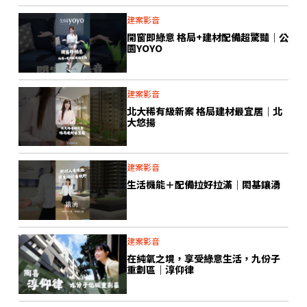
建案影音
開窗即綠意 格局+建材配備超驚豔｜公
園YOYO
建案影音
北大稀有級新案 格局建材最宜居｜北
大悠揚
建案影音
生活機能＋配備拉好拉滿｜閎基鑲湧
建案影音
在純氧之境，享受綠意生活，九份子
重劃區｜淳仰律