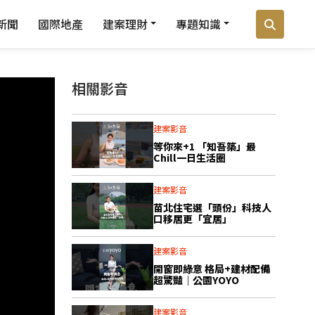
新聞
國際地產
建案理財
專題知識
相關影音
建案影音
等你來+1 「知吾築」最
Chill一日生活圈
建案影音
苗北住宅選「頭份」科技人
口移居更「宜居」
建案影音
開窗即綠意 格局+建材配備
超驚豔｜公園YOYO
建案影音