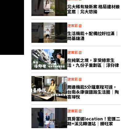
北大稀有級新案 格局建材最
宜居｜北大悠揚
建案影音
生活機能＋配備拉好拉滿｜
閎基鑲湧
建案影音
在純氧之境，享受綠意生
活，九份子重劃區｜淳仰律
建案影音
周邊機能5分鐘車程可達，
台南永康復國路生活圈｜陶
喜琢悅
建案影音
買房當選location！宏匯二
期+溪北轉運站｜勝旺家