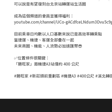
可以說是有望復刻台北京站轉運站生活圈
成為這個頻道的會員並獲得福利：
youtube.com/channel/UCo-gACdfceLNdum3Dvu5c9g
目前乘車日均數以人口基數來說已是高效率轉乘點
當捷運、機捷、客運全部疊在一起
未來商圈、機能、人流勢必加速匯聚😎
✅位置條件很關鍵：
「勝旺家」距機捷A3站僅約 400 公尺
#勝旺家 #新莊頭前重劃區 #機捷A3 #400公尺 #溪北轉