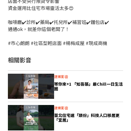
店面不受央行限貸令影響
資金運用比住宅市場靈活太多😍
咖啡廳✔️診所✔️藥局✔️托兒所✔️補習班✔️麵包店✔️
通通ok，就差你這個老闆了！
#市心朗朗 #社區型輕店面 #楊梅成屋 #現成商機
相關影音
建案影音
等你來+1 「知吾築」最Chill一日生活
圈
建案影音
苗北住宅選「頭份」科技人口移居更
「宜居」