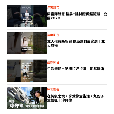
建案影音
開窗即綠意 格局+建材配備超驚豔｜公
園YOYO
建案影音
北大稀有級新案 格局建材最宜居｜北
大悠揚
建案影音
生活機能＋配備拉好拉滿｜閎基鑲湧
建案影音
在純氧之境，享受綠意生活，九份子
重劃區｜淳仰律