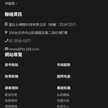
市動態。
聯絡資訊
富比士網路科技有限公司（統編：25147157）
104台北市中山區建國北路二段65號7樓
02-2516-5377
news@fbs168.com
網站導覽
房市焦點
市場趨勢
政策新聞
國際地產
建案理財
專題知識
都更危老
私房觀點
金融理財
地產科技
建案開箱
影音中心