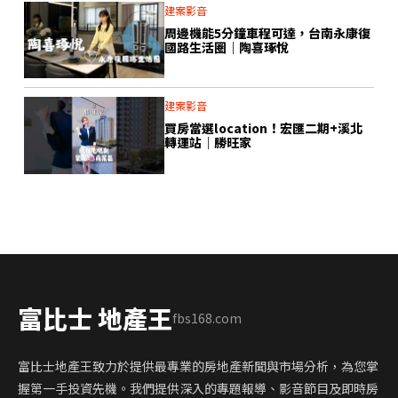
建案影音
周邊機能5分鐘車程可達，台南永康復
國路生活圈｜陶喜琢悅
建案影音
買房當選location！宏匯二期+溪北
轉運站｜勝旺家
富比士 地產王
fbs168.com
富比士地產王致力於提供最專業的房地產新聞與市場分析，為您掌
握第一手投資先機。我們提供深入的專題報導、影音節目及即時房