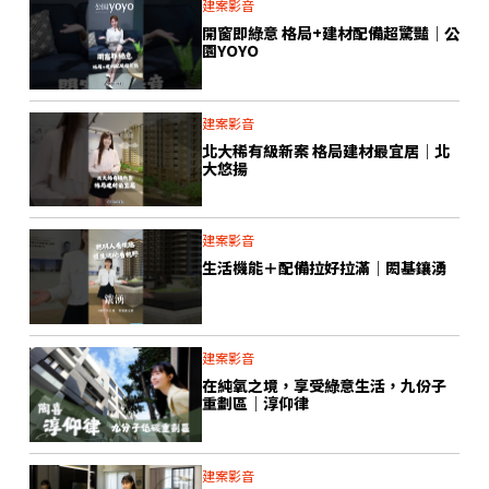
建案影音
開窗即綠意 格局+建材配備超驚豔｜公
園YOYO
建案影音
北大稀有級新案 格局建材最宜居｜北
大悠揚
建案影音
生活機能＋配備拉好拉滿｜閎基鑲湧
建案影音
在純氧之境，享受綠意生活，九份子
重劃區｜淳仰律
建案影音