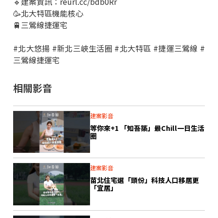
🔹建案資訊：
reurl.cc/bdb0Rr
🥳北大特區機能核心
🚆三鶯線捷運宅
#北大悠揚 #新北三峽生活圈 #北大特區 #捷運三鶯線 #
三鶯線捷運宅
相關影音
建案影音
等你來+1 「知吾築」最Chill一日生活
圈
建案影音
苗北住宅選「頭份」科技人口移居更
「宜居」