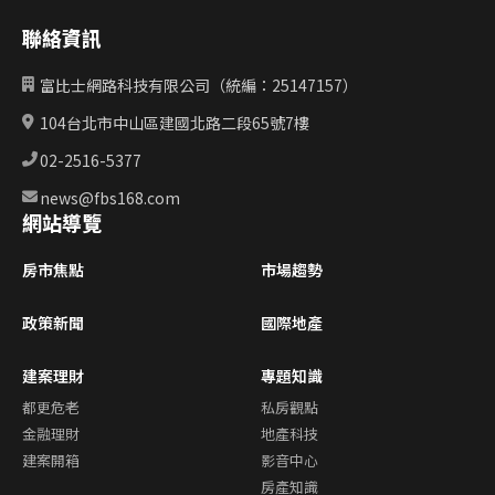
聯絡資訊
富比士網路科技有限公司（統編：25147157）
104台北市中山區建國北路二段65號7樓
02-2516-5377
news@fbs168.com
網站導覽
房市焦點
市場趨勢
政策新聞
國際地產
建案理財
專題知識
都更危老
私房觀點
金融理財
地產科技
建案開箱
影音中心
房產知識