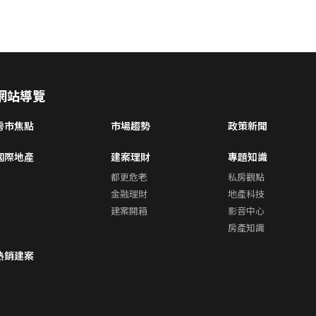
網站導覽
房市焦點
市場趨勢
政策新聞
國際地產
建案理財
專題知識
都更危老
私房觀點
金融理財
地產科技
建案開箱
影音中心
房產知識
熱銷建案