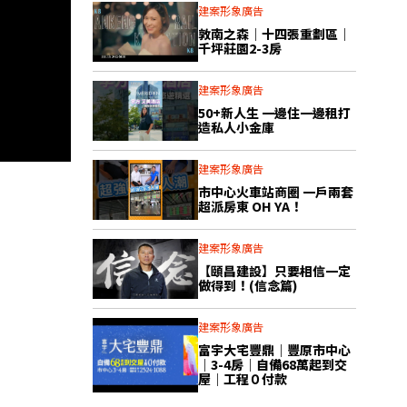
建案形象廣告
敦南之森｜十四張重劃區｜
千坪莊園2-3房
建案形象廣告
50+新人生 一邊住一邊租打
造私人小金庫
建案形象廣告
市中心火車站商圈 一戶兩套
超派房東 OH YA！
建案形象廣告
【頤昌建設】只要相信一定
做得到！(信念篇)
建案形象廣告
富宇大宅豐鼎｜豐原市中心
｜3-4房｜自備68萬起到交
屋｜工程０付款