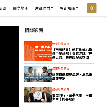
新聞
國際地產
建案理財
專題知識
相關影音
建案形象廣告
【西勝時星】新莊副都心指
標企業總部｜香氛品牌「光
速火箭」的理想辦公空間
建案形象廣告
建商首選驗屋品牌 x 危老重
建的專家
建案形象廣告
信念同行、築夢未來、幸福
安家｜陶喜建設