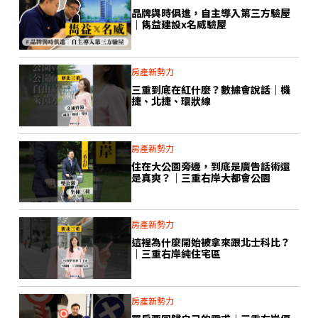
品牌與時俱進，自主導入第三方驗屋
｜雋益建設x名威驗屋
房產新勢力
三重到底在紅什麼？數據會說話｜機
捷、北捷、環狀線
房產新勢力
住在大公園旁邊，到底是廣告話術還
是真爽？｜三重右岸大都會公園
房產新勢力
這裡為什麼開始被拿來跟北士科比？
｜三重右岸純住宅區
房產新勢力