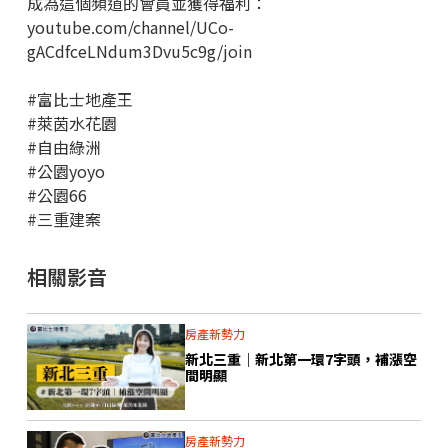
成為這個頻道的會員並獲得福利：
youtube.com/channel/UCo-
gACdfceLNdum3Dvu5c9g/join
#富比士地產王
#萊茵水花園
#自由綠洲
#公園yoyo
#公園66
#三重建案
相關影音
房產新勢力
新北三重｜新北第一環7字頭，補漲空
間明顯
房產新勢力