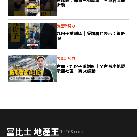
買房要回歸自己的需求｜三重右岸優
劣勢
房產新勢力
九份子重劃區｜受訪居民表示：很舒
服
房產新勢力
台南・九份子重劃區｜全台首座低碳
示範社區，商60連動
富比士 地產王
fbs168.com