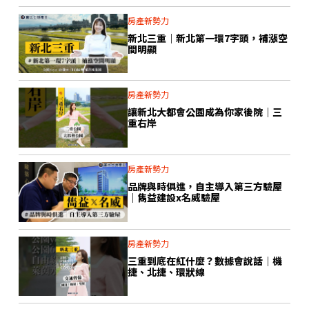
房產新勢力
新北三重｜新北第一環7字頭，補漲空
間明顯
房產新勢力
讓新北大都會公園成為你家後院｜三
重右岸
房產新勢力
品牌與時俱進，自主導入第三方驗屋
｜雋益建設x名威驗屋
房產新勢力
三重到底在紅什麼？數據會說話｜機
捷、北捷、環狀線