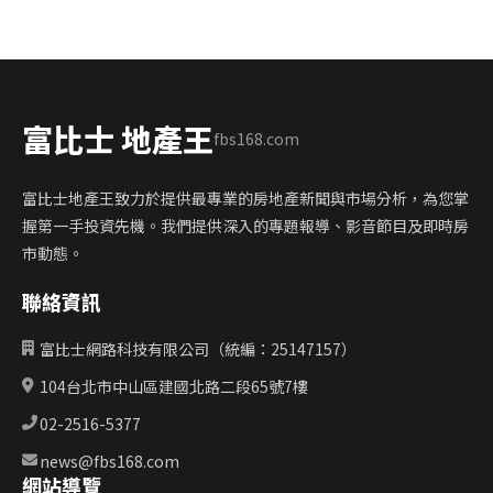
富比士 地產王
fbs168.com
富比士地產王致力於提供最專業的房地產新聞與市場分析，為您掌
握第一手投資先機。我們提供深入的專題報導、影音節目及即時房
市動態。
聯絡資訊
富比士網路科技有限公司（統編：25147157）
104台北市中山區建國北路二段65號7樓
02-2516-5377
news@fbs168.com
網站導覽