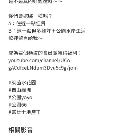
是不是真的好難選呀～～
你們會選哪一種呢？
A：住近一點但貴
B：遠一點但多幾坪＋公園水岸生活
歡迎留言給我～
成為這個頻道的會員並獲得福利：
youtube.com/channel/UCo-
gACdfceLNdum3Dvu5c9g/join
#萊茵水花園
#自由綠洲
#公園yoyo
#公園66
#富比士地產王
相關影音