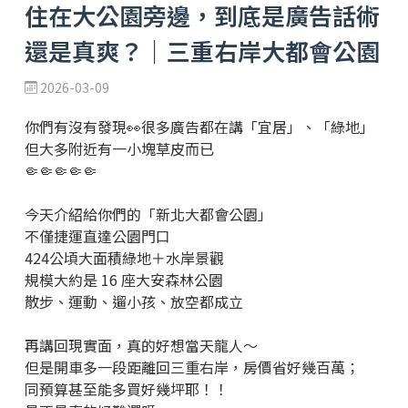
住在大公園旁邊，到底是廣告話術
還是真爽？｜三重右岸大都會公園
2026-03-09
你們有沒有發現👀很多廣告都在講「宜居」、「綠地」
但大多附近有一小塊草皮而已
🤏🤏🤏🤏🤏
今天介紹給你們的「新北大都會公園」
不僅捷運直達公園門口
424公頃大面積綠地＋水岸景觀
規模大約是 16 座大安森林公園
散步、運動、遛小孩、放空都成立
再講回現實面，真的好想當天龍人～
但是開車多一段距離回三重右岸，房價省好幾百萬；
同預算甚至能多買好幾坪耶！！