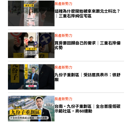
房產新勢力
這裡為什麼開始被拿來跟北士科比？
｜三重右岸純住宅區
房產新勢力
買房要回歸自己的需求｜三重右岸優
劣勢
房產新勢力
九份子重劃區｜受訪居民表示：很舒
服
房產新勢力
台南・九份子重劃區｜全台首座低碳
示範社區，商60連動