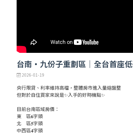
台南・九份子重劃區｜全台首座低
2026-01-19
央行限貸、利率維持高檔，整體房市進入量縮盤整
但對於自住買家來說是✨入手的好時機點✨
目前台南區域房價：
東 區𝟔字頭
北 區𝟓字頭
中西區𝟒字頭