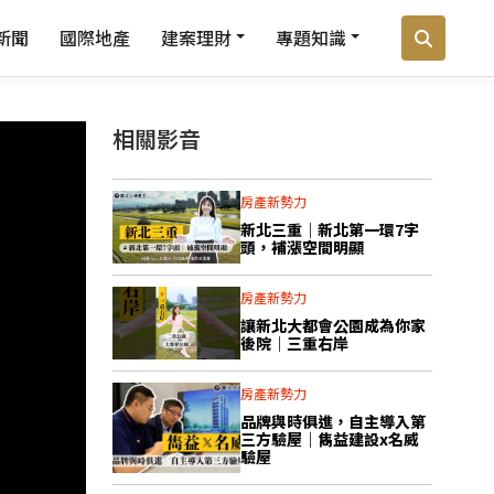
新聞
國際地產
建案理財
專題知識
相關影音
房產新勢力
新北三重｜新北第一環7字
頭，補漲空間明顯
房產新勢力
讓新北大都會公園成為你家
後院｜三重右岸
房產新勢力
品牌與時俱進，自主導入第
三方驗屋｜雋益建設x名威
驗屋