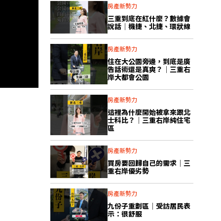
房產新勢力
三重到底在紅什麼？數據會
說話｜機捷、北捷、環狀線
房產新勢力
住在大公園旁邊，到底是廣
告話術還是真爽？｜三重右
岸大都會公園
房產新勢力
這裡為什麼開始被拿來跟北
士科比？｜三重右岸純住宅
區
房產新勢力
買房要回歸自己的需求｜三
重右岸優劣勢
房產新勢力
九份子重劃區｜受訪居民表
示：很舒服