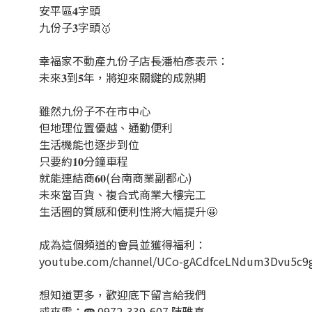
安平區𝟒字頭
九份子𝟑字頭🥇
幸福家不動產九份子店長潘柏彥表示：
未來𝟑到𝟓年，將迎來關鍵的成熟期
雖然九份子不在市中心
但地理位置優越、通勤便利
生活機能也逐步到位
只要約𝟏𝟎分鐘車程
就能連結商𝟔𝟎(台南商業副都心)
未來當百貨、複合式商業大樓完工
生活圈的質感和便利性將大幅提升🤩
成為這個頻道的會員並獲得福利：
youtube.com/channel/UCo-gACdfceLNdum3Dvu5c9g
想知道更多，歡迎底下留言給我們
或來電：☎️ 0972-339-607 陳雅真