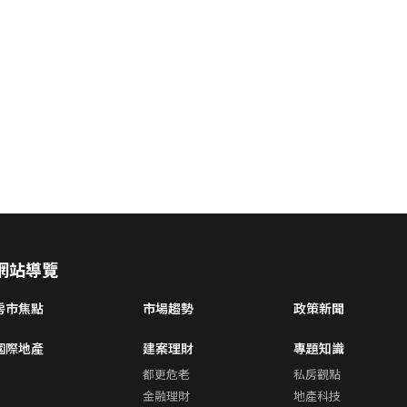
網站導覽
房市焦點
市場趨勢
政策新聞
國際地產
建案理財
專題知識
都更危老
私房觀點
金融理財
地產科技