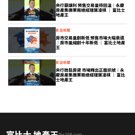
央行籲讓利 預售交易量待回溫｜永慶
房產集團業務總經理葉凌棋 ｜ 富比士
地產王
影音新聞
房市交易量創新低 預售市場大幅衰退
｜房市量縮創十年新低 ｜ 富比士地產
王
影音新聞
央行微鬆房貸 市場釋出正面訊號｜永
慶房產集團業務總經理葉凌棋 ｜ 富比
士地產王
富比士 地產王
fbs168.com