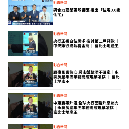
影音新聞
興合力建築團隊響應 推出「住宅3.0進
化宅」
影音新聞
央行正視自住需求 檢討第二戶貸款 ｜
中央銀行總裁楊金龍｜ 富比士地產王
影音新聞
戰事影響信心 房市盤整添不確定｜永
慶房產集團業務總經理葉凌棋 ｜ 富比
士地產王
影音新聞
中東戰事升溫 全球央行面臨升息壓力
｜永慶房產集團業務總經理葉凌棋 ｜
富比士地產王
影音新聞