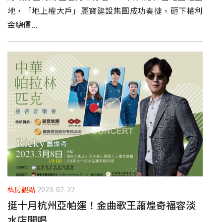
地，「地上權大戶」麗寶建設集團成功奏捷，砸下權利
金總價...
私房觀點
2023-02-22
挺十月杭州亞帕運！金曲歌王蕭煌奇福容淡
水店開唱