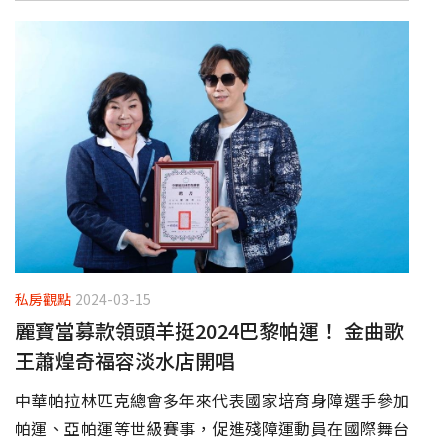
私房觀點
2024-03-15
麗寶當募款領頭羊挺2024巴黎帕運！ 金曲歌
王蕭煌奇福容淡水店開唱
中華帕拉林匹克總會多年來代表國家培育身障選手參加
帕運、亞帕運等世級賽事，促進殘障運動員在國際舞台