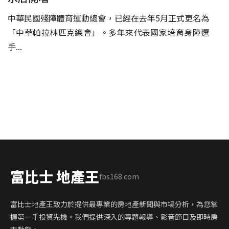
中華民國殘障體育運動總會，已經在去年5月正式更名為
「中華帕拉林匹克總會」。多年來代表國家培育身障選
手...
富比士 地產王
fbs168.com
富比士地產王致力於提供最專業的房地產新聞與市場分析，為您掌
握第一手投資先機。我們提供深入的專題報導、影音節目及即時房