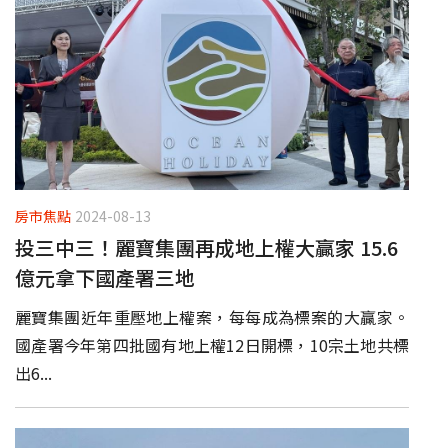
房市焦點
2024-08-13
投三中三！麗寶集團再成地上權大贏家 15.6
億元拿下國產署三地
麗寶集團近年重壓地上權案，每每成為標案的大贏家。
國產署今年第四批國有地上權12日開標，10宗土地共標
出6...