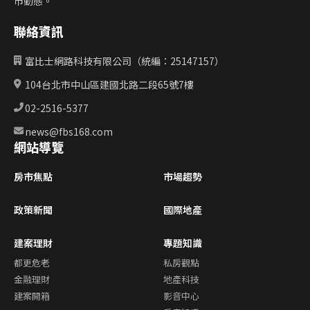
市動態。
聯絡資訊
富比士網路科技有限公司（統編：25147157）
104台北市中山區建國北路二段65號7樓
02-2516-5377
news@fbs168.com
網站導覽
房市焦點
市場趨勢
政策新聞
國際地產
建案理財
專題知識
都更危老
私房觀點
金融理財
地產科技
建案開箱
影音中心