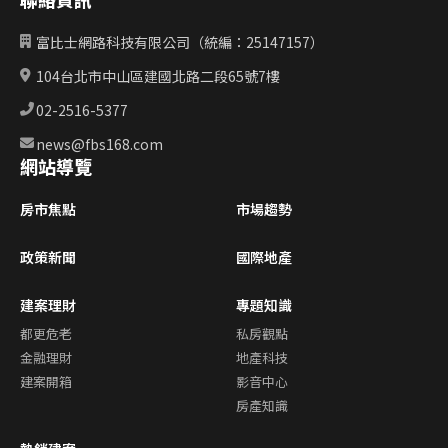
富比士網路科技有限公司（統編：25147157）
104台北市中山區建國北路二段65號7樓
02-2516-5377
news@fbs168.com
網站導覽
房市焦點
市場趨勢
政策新聞
國際地產
建案理財
專題知識
都更危老
私房觀點
金融理財
地產科技
建案開箱
影音中心
房產知識