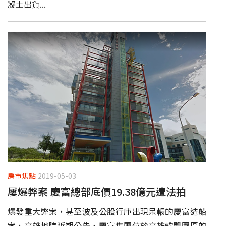
凝土出貨...
房市焦點
2019-05-03
屢爆弊案 慶富總部底價19.38億元遭法拍
爆發重大弊案，甚至波及公股行庫出現呆帳的慶富造船
案，高雄地院近期公告，慶富集團位於高雄軟體園區的