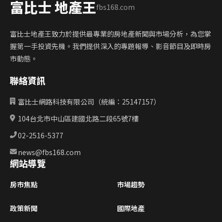
富比士 地產王
fbs168.com
富比士地產王致力於提供最專業的房地產新聞與市場分析，為您掌
握第一手投資先機。我們提供深入的專題報導、影音節目及即時房
市動態。
聯絡資訊
富比士網路科技有限公司（統編：25147157）
104台北市中山區建國北路二段65號7樓
02-2516-5377
news@fbs168.com
網站導覽
房市焦點
市場趨勢
政策新聞
國際地產