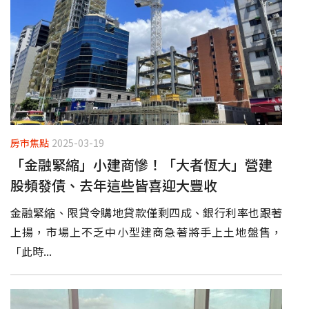
房市焦點
2025-03-19
「金融緊縮」小建商慘！「大者恆大」營建
股頻發債、去年這些皆喜迎大豐收
金融緊縮、限貸令購地貸款僅剩四成、銀行利率也跟著
上揚，市場上不乏中小型建商急著將手上土地盤售，
「此時...