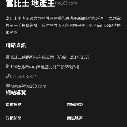
富比士 地產王
fbs168.com
富比士地產王致力於提供最專業的房地產新聞與市場分析，為您掌
握第一手投資先機。我們提供深入的專題報導、影音節目及即時房
市動態。
聯絡資訊
富比士網路科技有限公司（統編：25147157）
104台北市中山區建國北路二段65號7樓
02-2516-5377
news@fbs168.com
網站導覽
房市焦點
市場趨勢
政策新聞
國際地產