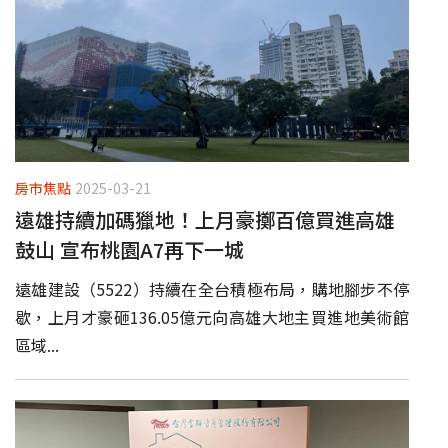
房市焦點
2025-03-21
遠雄持續加碼獵地！上月豪擲百億買進高雄
鼓山 宣布桃園A7再下一城
遠雄建設（5522）持續在全台積極布局，購地腳步不停
歇，上月才豪砸136.05億元向高雄大地主買進地美術館
區域...