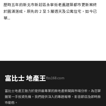
歷時五年的新北市新莊區永寧街老舊建築都市更新案終
於圓滿落成，原先的 2 至 5 層透天及公寓住宅，如今已
華...
富比士 地產王
fbs168.com
富比士地產王致力於提供最專業的房地產新聞與市場分析，為您掌
握第一手投資先機。我們提供深入的專題報導、影音節目及即時房
市動態。