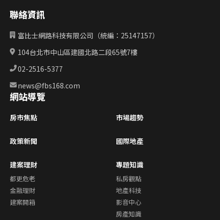
聯絡資訊
富比士網路科技有限公司（統編：25147157）
104台北市中山區建國北路二段65號7樓
02-2516-5377
news@fbs168.com
網站導覽
房市焦點
市場趨勢
政策新聞
國際地產
建案理財
專題知識
都更危老
私房觀點
金融理財
地產科技
建案開箱
影音中心
房產知識