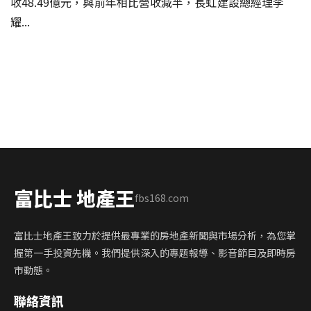
收48.49億元，與前年相比營收減半，長虹建設總經理李
耀...
富比士 地產王
fbs168.com
富比士地產王致力於提供最專業的房地產新聞與市場分析，為您掌
握第一手投資先機。我們提供深入的專題報導、影音節目及即時房
市動態。
聯絡資訊