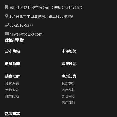
富比士網路科技有限公司（統編：25147157）
104台北市中山區建國北路二段65號7樓
02-2516-5377
news@fbs168.com
網站導覽
房市焦點
市場趨勢
政策新聞
國際地產
建案理財
專題知識
都更危老
私房觀點
金融理財
地產科技
建案開箱
影音中心
房產知識
熱銷建案