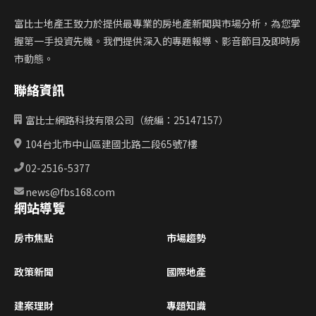
富比士地產王致力於提供最專業的房地產新聞與市場分析，為您掌
握第一手投資先機。我們提供深入的專題報導、影音節目及即時房
市動態。
聯絡資訊
富比士網路科技有限公司（統編：25147157）
104台北市中山區建國北路二段65號7樓
02-2516-5377
news@fbs168.com
網站導覽
房市焦點
市場趨勢
政策新聞
國際地產
建案理財
專題知識