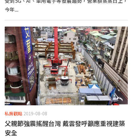
受到5G、AI、車用電子等發展趨勢，營業額蒸蒸日上，
今年...
私房觀點
2019-08-08
父親節強震搖醒台灣 戴雲發呼籲應重視建築
安全