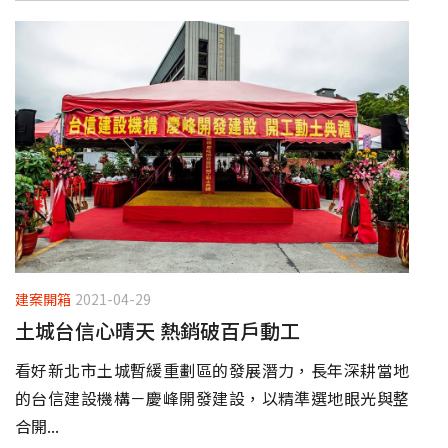
建案開箱
2021-04-29
土城台信心晴天 熱銷破百戶動工
看好新北市土城暫緩重劃區的發展潛力，長年深耕當地
的台信建設機構－慶峰開發建設，以精準選地眼光與整
合開...