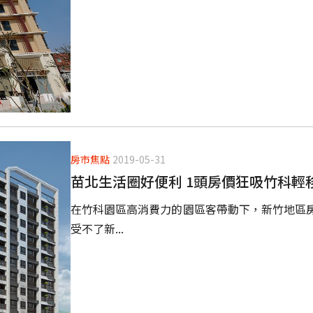
房市焦點
2019-05-31
苗北生活圈好便利 1頭房價狂吸竹科輕
在竹科園區高消費力的園區客帶動下，新竹地區
受不了新...