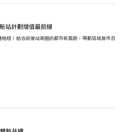
園新站計劃增值最前線
通樞紐！結合前後站商圈的都市新風貌，帶動區域房市百
享雙軌共構