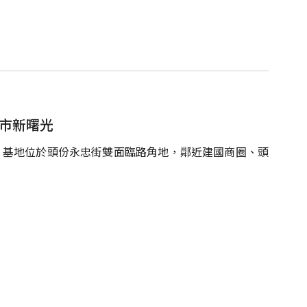
城市新曙光
，基地位於頭份永忠街雙面臨路角地，鄰近建國商圈、頭