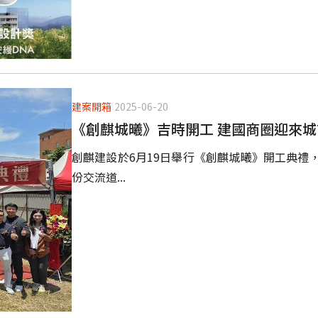
建案開箱
2025-06-20
《創麒城曦》吉時開工 建國商圈迎來
創麒建設於6月19日舉行《創麒城曦》開工典禮
份交流道...