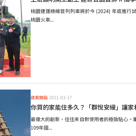
桃園捷運綠線首列列車將於今 (2024) 年底
桃園火車...
建案開箱
2021-03-17
你買的家能住多久？「群悅安縵」讓家
最偉大的創新，往往來自對使用者的極致貼心。
109年國...