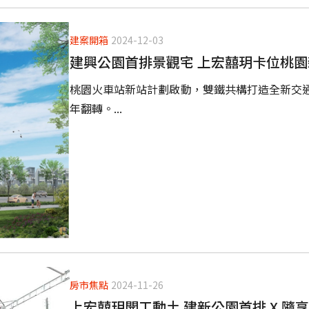
建案開箱
2024-12-03
建興公園首排景觀宅 上宏囍玥卡位桃
桃園火車站新站計劃啟動，雙鐵共構打造全新交
年翻轉。...
房市焦點
2024-11-26
上宏囍玥開工動土 建新公園首排 X 隨