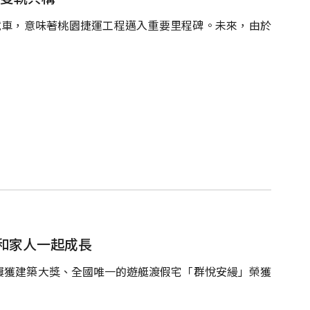
進行試車，意味著桃園捷運工程邁入重要里程碑。未來，由於
和家人一起成長
屢獲建築大獎、全國唯一的遊艇渡假宅「群悅安縵」榮獲