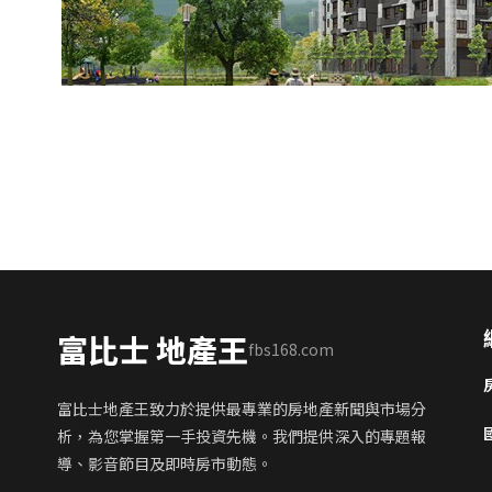
富比士 地產王
fbs168.com
富比士地產王致力於提供最專業的房地產新聞與市場分
析，為您掌握第一手投資先機。我們提供深入的專題報
導、影音節目及即時房市動態。