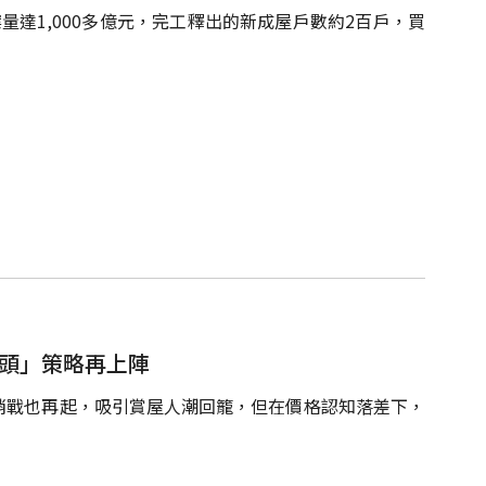
達1,000多億元，完工釋出的新成屋戶數約2百戶，買
粽頭」策略再上陣
銷戰也再起，吸引賞屋人潮回籠，但在價格認知落差下，