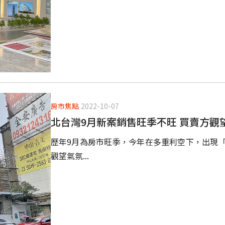
房市焦點
2022-10-07
北台灣9月新案銷售旺季不旺 買賣方觀
歷年9月為房市旺季，今年在多重利空下，出現
觀望氣氛...