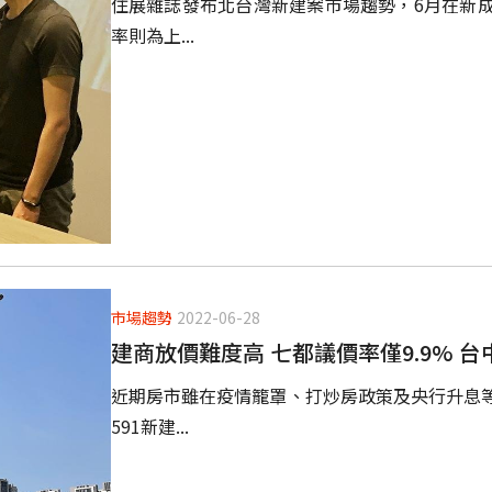
住展雜誌發布北台灣新建案市場趨勢，6月在新
率則為上...
市場趨勢
2022-06-28
建商放價難度高 七都議價率僅9.9% 
近期房市雖在疫情籠罩、打炒房政策及央行升息
591新建...