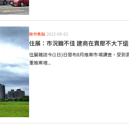
房市焦點
2022-09-01
住展：市況雖不佳 建商在賣壓不大下
住展雜誌今(1日)日發布8月推案市場調查，受
重推案增...