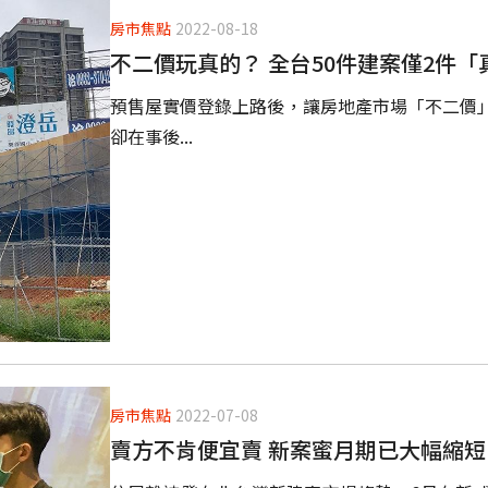
房市焦點
2022-08-18
不二價玩真的？ 全台50件建案僅2件「
預售屋實價登錄上路後，讓房地產市場「不二價
卻在事後...
房市焦點
2022-07-08
賣方不肯便宜賣 新案蜜月期已大幅縮短