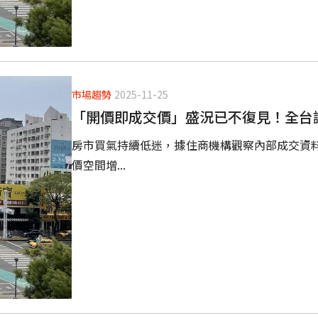
市場趨勢
2025-11-25
「開價即成交價」盛況已不復見！全台議
房市買氣持續低迷，據住商機構觀察內部成交資
價空間增...