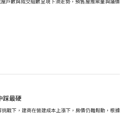
成屋戶數與成交組數呈現下滑走勢，預售屋推案量與議價
台中踩最硬
等挑戰下，建商在營建成本上漲下，房價仍難鬆動，根據