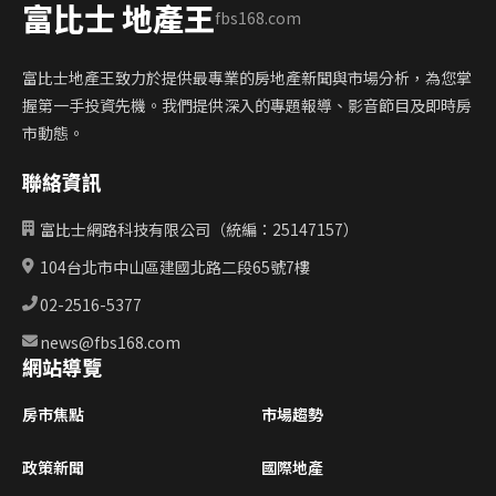
富比士 地產王
fbs168.com
富比士地產王致力於提供最專業的房地產新聞與市場分析，為您掌
握第一手投資先機。我們提供深入的專題報導、影音節目及即時房
市動態。
聯絡資訊
富比士網路科技有限公司（統編：25147157）
104台北市中山區建國北路二段65號7樓
02-2516-5377
news@fbs168.com
網站導覽
房市焦點
市場趨勢
政策新聞
國際地產