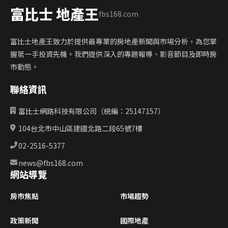
富比士 地產王
fbs168.com
富比士地產王致力於提供最專業的房地產新聞與市場分析，為您掌
握第一手投資先機。我們提供深入的專題報導、影音節目及即時房
市動態。
聯絡資訊
富比士網路科技有限公司（統編：25147157）
104台北市中山區建國北路二段65號7樓
02-2516-5377
news@fbs168.com
網站導覽
房市焦點
市場趨勢
政策新聞
國際地產