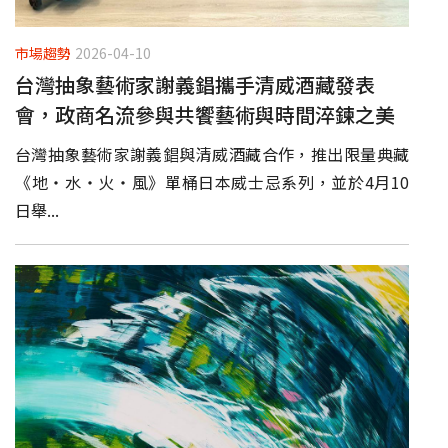
市場趨勢
2026-04-10
台灣抽象藝術家謝義錩攜手清威酒藏發表
會，政商名流參與共饗藝術與時間淬鍊之美
台灣抽象藝術家謝義錩與清威酒藏合作，推出限量典藏
《地・水・火・風》單桶日本威士忌系列，並於4月10
日舉...