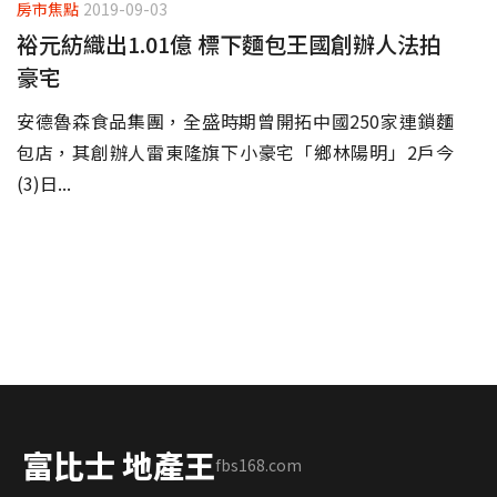
房市焦點
2019-09-03
裕元紡織出1.01億 標下麵包王國創辦人法拍
豪宅
安德魯森食品集團，全盛時期曾開拓中國250家連鎖麵
包店，其創辦人雷東隆旗下小豪宅「鄉林陽明」2戶今
(3)日...
富比士 地產王
fbs168.com