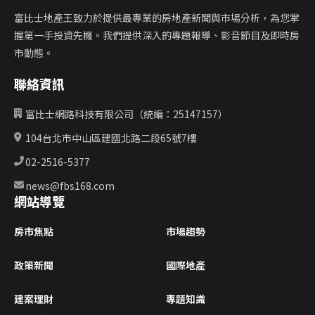
富比士地產王致力於提供最專業的房地產新聞與市場分析，為您掌
握第一手投資先機。我們提供深入的專題報導、影音節目及即時房
市動態。
聯絡資訊
富比士網路科技有限公司（統編：25147157）
104台北市中山區建國北路二段65號7樓
02-2516-5377
news@fbs168.com
網站導覽
房市焦點
市場趨勢
政策新聞
國際地產
建案理財
專題知識