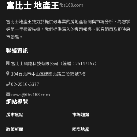
富比士 地產王
fbs168.com
富比士地產王致力於提供最專業的房地產新聞與市場分析，為您掌
握第一手投資先機。我們提供深入的專題報導、影音節目及即時房
市動態。
聯絡資訊
富比士網路科技有限公司（統編：25147157）
104台北市中山區建國北路二段65號7樓
02-2516-5377
news@fbs168.com
網站導覽
房市焦點
市場趨勢
政策新聞
國際地產